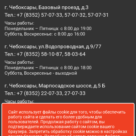
г. Чебоксары, Базовый проезд, д.3
Тел.: +7 (8352) 57-07-33, 57-07-32, 57-07-31
Часы работы:
Понедельник – Пятница: с 8:00 до 19:00
Суббота, Воскресенье: с 8:00 до 16:00
г. Чебоксары, ул.Водопроводная, д.9/77
Тел.: +7 (8352) 58-10-87, 58-03-64
Часы работы:
Понедельник – Пятница: с 8:00 до 18:00
Суббота, Воскресенье - выходной
г. Чебоксары, Марпосадское шоссе, д.5 Б
Тел.: +7 (8352) 22-07-33, 27-07-33
Часы работы:
Понедельник – Пятница: с 8:00 до 19:00
Сайт использует файлы cookie для того, чтобы обеспечить
Суббота, Воскресенье: с 8:00 до 16:00
работу сайта и сделать его более удобным для
пользователей. Продолжая работу с сайтом, вы
г. Йошкар-Ола, ул. Луначарского, д. 52 А
подтверждаете использование сайтом cookie вашего
браузера. Запретить обработку cookie можно в настройках
Тел.: (8362) 41-07-31