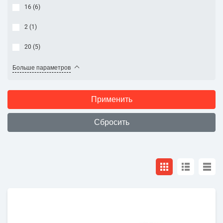
16 (
6
)
2 (
1
)
20 (
5
)
Больше параметров