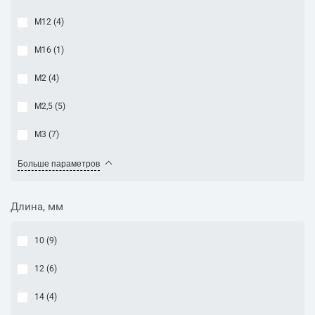
М12 (
4
)
М16 (
1
)
М2 (
4
)
М2,5 (
5
)
М3 (
7
)
Больше параметров
Длина, мм
10 (
9
)
12 (
6
)
14 (
4
)