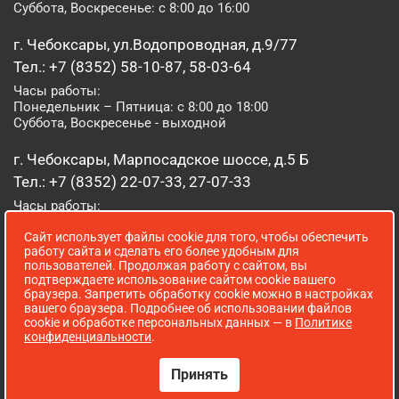
Суббота, Воскресенье: с 8:00 до 16:00
г. Чебоксары, ул.Водопроводная, д.9/77
Тел.: +7 (8352) 58-10-87, 58-03-64
Часы работы:
Понедельник – Пятница: с 8:00 до 18:00
Суббота, Воскресенье - выходной
г. Чебоксары, Марпосадское шоссе, д.5 Б
Тел.: +7 (8352) 22-07-33, 27-07-33
Часы работы:
Понедельник – Пятница: с 8:00 до 19:00
Сайт использует файлы cookie для того, чтобы обеспечить
Суббота, Воскресенье: с 8:00 до 16:00
работу сайта и сделать его более удобным для
пользователей. Продолжая работу с сайтом, вы
г. Йошкар-Ола, ул. Луначарского, д. 52 А
подтверждаете использование сайтом cookie вашего
браузера. Запретить обработку cookie можно в настройках
Тел.: (8362) 41-07-31
вашего браузера. Подробнее об использовании файлов
Часы работы:
cookie и обработке персональных данных — в
Политике
Понедельник – Пятница: с 8:00 до 18:00
конфиденциальности
.
Суббота, Воскресенье: выходной
Принять
Сопровождение сайта WebStroy