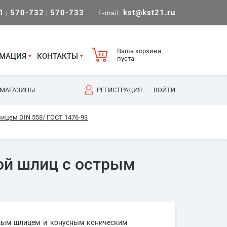
1
570-732
570-733
kst@kst21.ru
|
|
E-mail:
Ваша корзина
МАЦИЯ
КОНТАКТЫ
пуста
МАГАЗИНЫ
РЕГИСТРАЦИЯ
ВОЙТИ
цем DIN 553/ ГОСТ 1476-93
ой шлиц с острым
ямым шлицем и конусным коническим