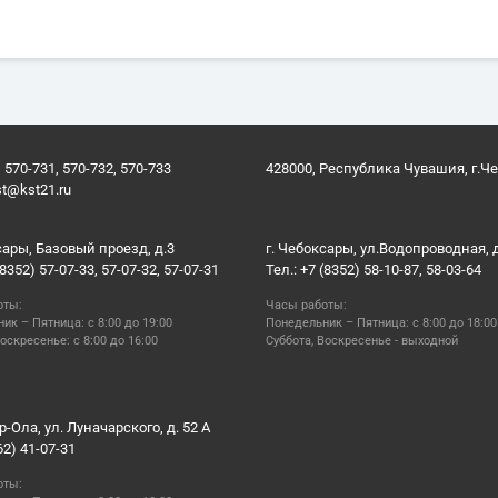
 570-731, 570-732, 570-733
428000, Республика Чувашия, г.Ч
st@kst21.ru
сары, Базовый проезд, д.3
г. Чебоксары, ул.Водопроводная, 
(8352) 57-07-33, 57-07-32, 57-07-31
Тел.: +7 (8352) 58-10-87, 58-03-64
оты:
Часы работы:
ик – Пятница: с 8:00 до 19:00
Понедельник – Пятница: с 8:00 до 18:00
оскресенье: с 8:00 до 16:00
Суббота, Воскресенье - выходной
р-Ола, ул. Луначарского, д. 52 А
62) 41-07-31
оты: