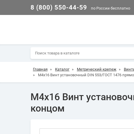
8 (800) 550-44-59
по России бесплатно
Главная
»
Каталог
»
Метрический крепеж
»
Винт
»
М4х16 Винт установочный DIN 553/ГОСТ 1476 прям
М4х16 Винт установоч
концом