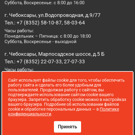
Суббота, Воскресенье: с 8:00 до 16:00
г. Чебоксары, ул.Водопроводная, д.9/77
Тел.: +7 (8352) 58-10-87, 58-03-64
Часы работы:
Понедельник – Пятница: с 8:00 до 18:00
Суббота, Воскресенье - выходной
г. Чебоксары, Марпосадское шоссе, д.5 Б
Тел.: +7 (8352) 22-07-33, 27-07-33
Часы работы:
Понедельник – Пятница: с 8:00 до 19:00
Сайт использует файлы cookie для того, чтобы обеспечить
Суббота, Воскресенье: с 8:00 до 16:00
работу сайта и сделать его более удобным для
пользователей. Продолжая работу с сайтом, вы
г. Йошкар-Ола, ул. Луначарского, д. 52 А
подтверждаете использование сайтом cookie вашего
браузера. Запретить обработку cookie можно в настройках
Тел.: (8362) 41-07-31
вашего браузера. Подробнее об использовании файлов
Часы работы:
cookie и обработке персональных данных — в
Политике
Понедельник – Пятница: с 8:00 до 18:00
конфиденциальности
.
Суббота, Воскресенье: выходной
Принять
Сопровождение сайта WebStroy