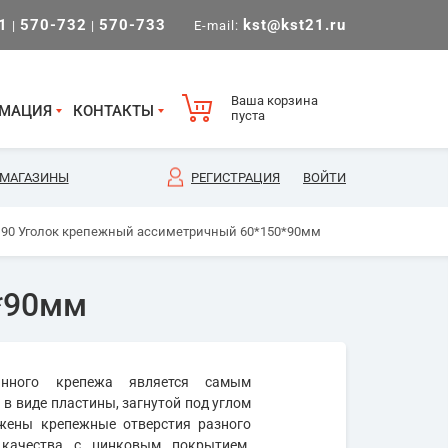
1
570-732
570-733
kst@kst21.ru
|
|
E-mail:
Ваша корзина
МАЦИЯ
КОНТАКТЫ
пуста
МАГАЗИНЫ
РЕГИСТРАЦИЯ
ВОЙТИ
 90 Уголок крепежный ассиметричный 60*150*90мм
*90мм
анного крепежа является самым
в виде пластины, загнутой под углом
ожены крепежные отверстия разного
 качества с цинковым покрытием.