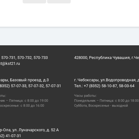
 570-731, 570-732, 570-733
428000, Республика Чувашия, г.Ч
st@kst21.ru
сары, Базовый проезд, д.3
г. Чебоксары, ул.Водопроводная, 
(8352) 57-07-33, 57-07-32, 57-07-31
Тел.: +7 (8352) 58-10-87, 58-03-64
оты:
Часы работы:
ик – Пятница: с 8:00 до 19:00
Понедельник – Пятница: с 8:00 до 18:00
оскресенье: с 8:00 до 16:00
Суббота, Воскресенье - выходной
р-Ола, ул. Луначарского, д. 52 А
62) 41-07-31