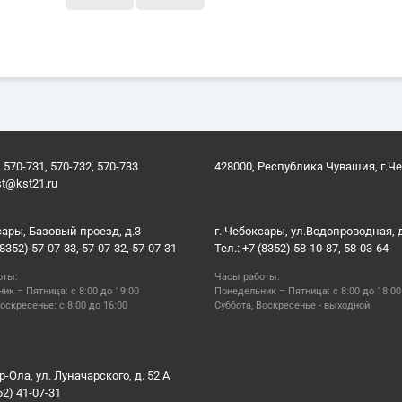
 570-731, 570-732, 570-733
428000, Республика Чувашия, г.Ч
st@kst21.ru
сары, Базовый проезд, д.3
г. Чебоксары, ул.Водопроводная, 
(8352) 57-07-33, 57-07-32, 57-07-31
Тел.: +7 (8352) 58-10-87, 58-03-64
оты:
Часы работы:
ик – Пятница: с 8:00 до 19:00
Понедельник – Пятница: с 8:00 до 18:00
оскресенье: с 8:00 до 16:00
Суббота, Воскресенье - выходной
р-Ола, ул. Луначарского, д. 52 А
62) 41-07-31