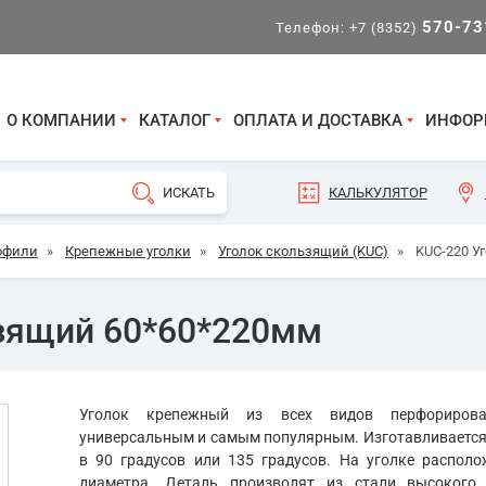
570-73
Телефон:
+7 (8352)
О КОМПАНИИ
КАТАЛОГ
ОПЛАТА И ДОСТАВКА
ИНФОР
КАЛЬКУЛЯТОР
офили
»
Крепежные уголки
»
Уголок скользящий (KUC)
»
KUC-220 У
ьзящий 60*60*220мм
Уголок крепежный из всех видов перфориров
универсальным и самым популярным. Изготавливается 
в 90 градусов или 135 градусов. На уголке распол
диаметра. Деталь производят из стали высокого