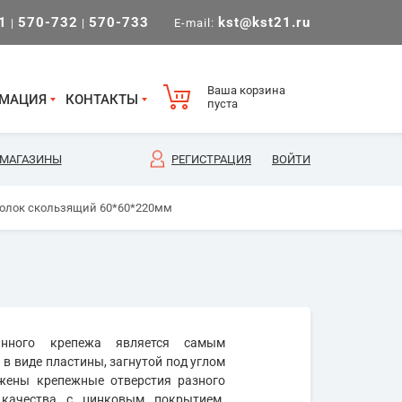
1
570-732
570-733
kst@kst21.ru
|
|
E-mail:
Ваша корзина
МАЦИЯ
КОНТАКТЫ
пуста
МАГАЗИНЫ
РЕГИСТРАЦИЯ
ВОЙТИ
голок скользящий 60*60*220мм
анного крепежа является самым
в виде пластины, загнутой под углом
ожены крепежные отверстия разного
 качества с цинковым покрытием.