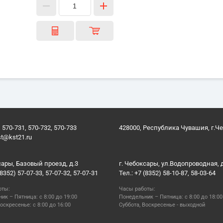
 570-731, 570-732, 570-733
428000, Республика Чувашия, г.Ч
st@kst21.ru
сары, Базовый проезд, д.3
г. Чебоксары, ул.Водопроводная, 
(8352) 57-07-33, 57-07-32, 57-07-31
Тел.: +7 (8352) 58-10-87, 58-03-64
оты:
Часы работы:
ик – Пятница: с 8:00 до 19:00
Понедельник – Пятница: с 8:00 до 18:00
оскресенье: с 8:00 до 16:00
Суббота, Воскресенье - выходной