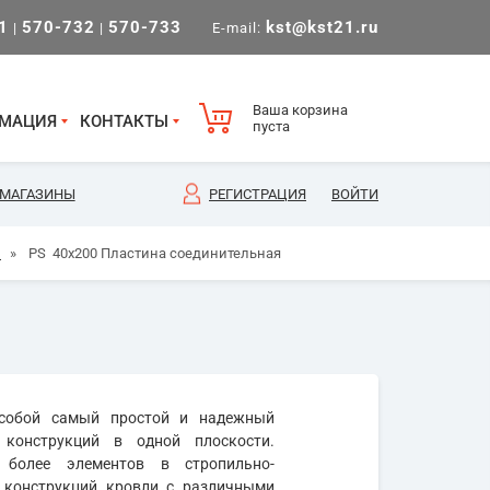
1
570-732
570-733
kst@kst21.ru
|
|
E-mail:
Ваша корзина
МАЦИЯ
КОНТАКТЫ
пуста
МАГАЗИНЫ
РЕГИСТРАЦИЯ
ВОЙТИ
)
»
PS 40х200 Пластина соединительная
 собой самый простой и надежный
конструкций в одной плоскости.
более элементов в стропильно-
х конструкций кровли с различными