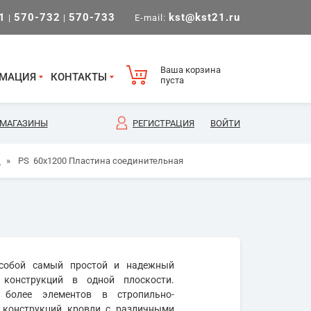
1
570-732
570-733
kst@kst21.ru
|
|
E-mail:
Ваша корзина
МАЦИЯ
КОНТАКТЫ
пуста
МАГАЗИНЫ
РЕГИСТРАЦИЯ
ВОЙТИ
)
»
PS 60х1200 Пластина соединительная
 собой самый простой и надежный
конструкций в одной плоскости.
более элементов в стропильно-
х конструкций кровли с различными