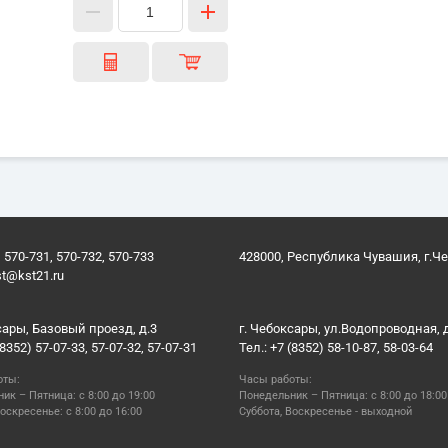
 570-731, 570-732, 570-733
428000, Республика Чувашия, г.Ч
st@kst21.ru
сары, Базовый проезд, д.3
г. Чебоксары, ул.Водопроводная, 
(8352) 57-07-33, 57-07-32, 57-07-31
Тел.: +7 (8352) 58-10-87, 58-03-64
оты:
Часы работы:
ик – Пятница: с 8:00 до 19:00
Понедельник – Пятница: с 8:00 до 18:00
оскресенье: с 8:00 до 16:00
Суббота, Воскресенье - выходной