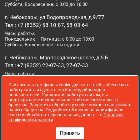
Суббота, Воскресенье: с 8:00 до 16:00
г. Чебоксары, ул.Водопроводная, д.9/77
Тел.: +7 (8352) 58-10-87, 58-03-64
Часы работы:
Понедельник – Пятница: с 8:00 до 18:00
Суббота, Воскресенье - выходной
г. Чебоксары, Марпосадское шоссе, д.5 Б
Тел.: +7 (8352) 22-07-33, 27-07-33
Часы работы:
Понедельник – Пятница: с 8:00 до 19:00
Суббота, Воскресенье: с 8:00 до 16:00
Сайт использует файлы cookie для того, чтобы обеспечить
работу сайта и сделать его более удобным для
пользователей. Продолжая работу с сайтом, вы
г. Йошкар-Ола, ул. Луначарского, д. 52 А
подтверждаете использование сайтом cookie вашего
браузера. Запретить обработку cookie можно в настройках
Тел.: (8362) 41-07-31
вашего браузера. Подробнее об использовании файлов
Часы работы:
cookie и обработке персональных данных — в
Политике
Понедельник – Пятница: с 8:00 до 18:00
конфиденциальности
.
Суббота, Воскресенье: выходной
Принять
Сопровождение сайта WebStroy