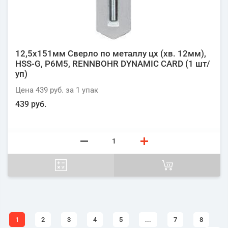
12,5х151мм Сверло по металлу цх (хв. 12мм),
HSS-G, P6M5, RENNBOHR DYNAMIC CARD (1 шт/
уп)
Цена
439 руб.
за 1
упак
439 руб.
1
2
3
4
5
...
7
8