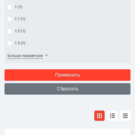
1 (
1
)
1.1 (
1
)
1.2 (
1
)
1.3 (
1
)
Больше параметров