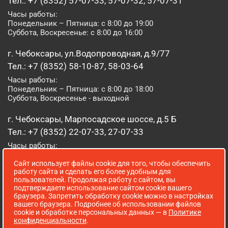
Тел.: +7 (8352) 57-07-33, 57-07-32, 57-07-31
Часы работы:
Понедельник – Пятница: с 8:00 до 19:00
Суббота, Воскресенье: с 8:00 до 16:00
г. Чебоксары, ул.Водопроводная, д.9/77
Тел.: +7 (8352) 58-10-87, 58-03-64
Часы работы:
Понедельник – Пятница: с 8:00 до 18:00
Суббота, Воскресенье - выходной
г. Чебоксары, Марпосадское шоссе, д.5 Б
Тел.: +7 (8352) 22-07-33, 27-07-33
Часы работы:
Понедельник – Пятница: с 8:00 до 19:00
Сайт использует файлы cookie для того, чтобы обеспечить
Суббота, Воскресенье: с 8:00 до 16:00
работу сайта и сделать его более удобным для
пользователей. Продолжая работу с сайтом, вы
г. Йошкар-Ола, ул. Луначарского, д. 52 А
подтверждаете использование сайтом cookie вашего
браузера. Запретить обработку cookie можно в настройках
Тел.: (8362) 41-07-31
вашего браузера. Подробнее об использовании файлов
Часы работы:
cookie и обработке персональных данных — в
Политике
Понедельник – Пятница: с 8:00 до 18:00
конфиденциальности
.