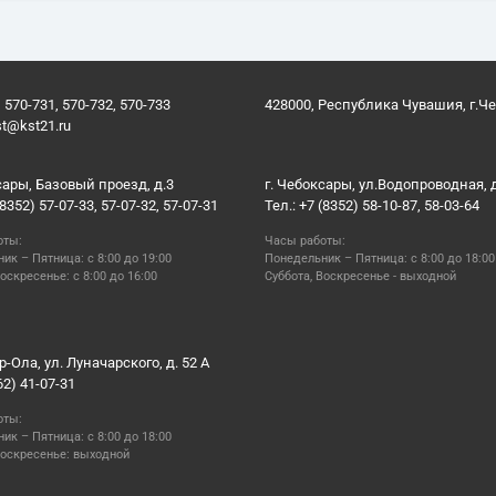
 570-731, 570-732, 570-733
428000, Республика Чувашия, г.Ч
st@kst21.ru
сары, Базовый проезд, д.3
г. Чебоксары, ул.Водопроводная, 
(8352) 57-07-33, 57-07-32, 57-07-31
Тел.: +7 (8352) 58-10-87, 58-03-64
оты:
Часы работы:
ик – Пятница: с 8:00 до 19:00
Понедельник – Пятница: с 8:00 до 18:00
оскресенье: с 8:00 до 16:00
Суббота, Воскресенье - выходной
р-Ола, ул. Луначарского, д. 52 А
62) 41-07-31
оты:
ик – Пятница: с 8:00 до 18:00
Воскресенье: выходной