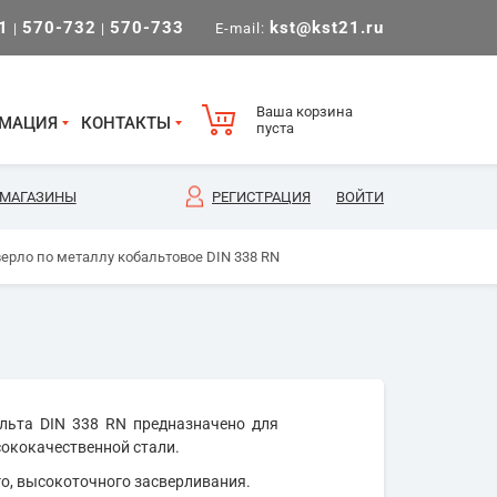
1
570-732
570-733
kst@kst21.ru
|
|
E-mail:
Ваша корзина
МАЦИЯ
КОНТАКТЫ
пуста
МАГАЗИНЫ
РЕГИСТРАЦИЯ
ВОЙТИ
верло по металлу кобальтовое DIN 338 RN
льта DIN 338 RN предназначено для
сококачественной стали.
го, высокоточного засверливания.