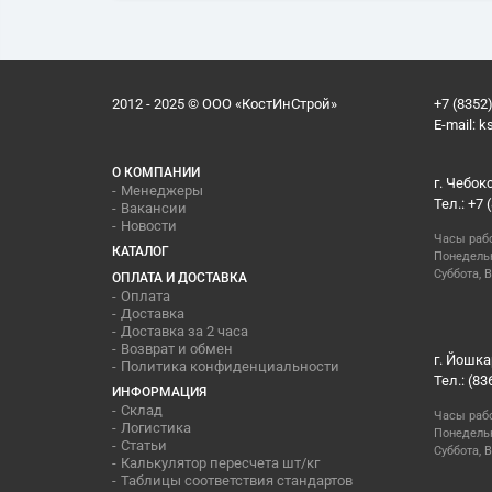
2012 - 2025 © ООО «КостИнСтрой»
+7 (8352)
E-mail:
k
О КОМПАНИИ
г. Чебок
Менеджеры
Тел.: +7 
Вакансии
Новости
Часы раб
КАТАЛОГ
Понедельн
Суббота, В
ОПЛАТА И ДОСТАВКА
Оплата
Доставка
Доставка за 2 часа
Возврат и обмен
г. Йошка
Политика конфиденциальности
Тел.: (83
ИНФОРМАЦИЯ
Склад
Часы раб
Логистика
Понедельн
Статьи
Суббота, 
Калькулятор пересчета шт/кг
Таблицы соответствия стандартов