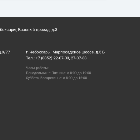
ебоксары, Базовый проезд, д.3
д.9/77
г. Чебоксары, Марпосадское шоссе, д.5 Б
Тел.: +7 (8352) 22-07-33, 27-07-33
Часы работы:
Понедельник – Пятница: с 8:00 до 19:00
Суббота, Воскресенье: с 8:00 до 16:00