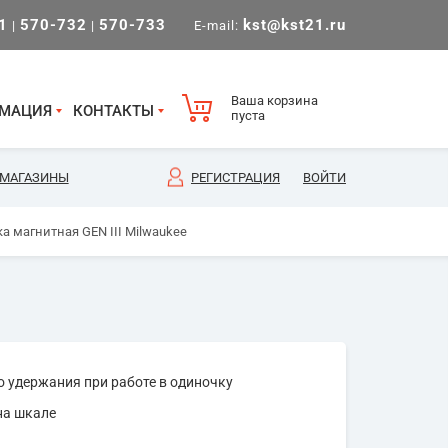
1
570-732
570-733
kst@kst21.ru
|
|
E-mail:
Ваша корзина
МАЦИЯ
КОНТАКТЫ
пуста
МАГАЗИНЫ
РЕГИСТРАЦИЯ
ВОЙТИ
а магнитная GEN III Milwaukee
 удержания при работе в одиночку
на шкале