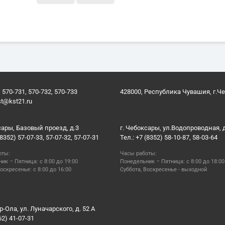
 570-731, 570-732, 570-733
428000, Республика Чувашия, г.Ч
st@kst21.ru
сары, Базовый проезд, д.3
г. Чебоксары, ул.Водопроводная, 
(8352) 57-07-33, 57-07-32, 57-07-31
Тел.: +7 (8352) 58-10-87, 58-03-64
оты:
Часы работы:
ик – Пятница: с 8:00 до 19:00
Понедельник – Пятница: с 8:00 до 18:00
оскресенье: с 8:00 до 16:00
Суббота, Воскресенье - выходной
р-Ола, ул. Луначарского, д. 52 А
62) 41-07-31