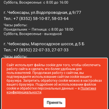
Суббота, Воскресенье: с 8:00 до 16:00
г. Чебоксары, ул.Водопроводная, д.9/77
Тел.: +7 (8352) 58-10-87, 58-03-64
Часы работы:
Понедельник – Пятница: с 8:00 до 18:00
Суббота, Воскресенье - выходной
г. Чебоксары, Марпосадское шоссе, д.5 Б
Тел.: +7 (8352) 22-07-33, 27-07-33
Часы работы:
Понедельник – Пятница: с 8:00 до 19:00
Сайт использует файлы cookie для того, чтобы обеспечить
Суббота, Воскресенье: с 8:00 до 16:00
работу сайта и сделать его более удобным для
пользователей. Продолжая работу с сайтом, вы
г. Йошкар-Ола, ул. Луначарского, д. 52 А
подтверждаете использование сайтом cookie вашего
браузера. Запретить обработку cookie можно в настройках
Тел.: (8362) 41-07-31
вашего браузера. Подробнее об использовании файлов
Часы работы:
cookie и обработке персональных данных — в
Политике
Понедельник – Пятница: с 8:00 до 18:00
конфиденциальности
.
Суббота, Воскресенье: выходной
Принять
Сопровождение сайта WebStroy