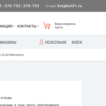
1
570-732
570-733
kst@kst21.ru
|
|
E-mail:
Ваша корзина
МАЦИЯ
КОНТАКТЫ
пуста
МАГАЗИНЫ
РЕГИСТРАЦИЯ
ВОЙТИ
а SLIM Milwaukee
 и воды
ладками в зоне хвата обеспечивают