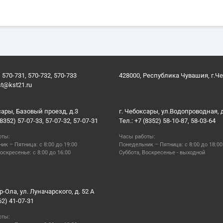
 570-731, 570-732, 570-733
428000, Республика Чувашия, г.Ч
st@kst21.ru
сары, Базовый проезд, д.3
г. Чебоксары, ул.Водопроводная, 
(8352) 57-07-33, 57-07-32, 57-07-31
Тел.: +7 (8352) 58-10-87, 58-03-64
оты:
Часы работы:
ик – Пятница: с 8:00 до 19:00
Понедельник – Пятница: с 8:00 до 18:00
оскресенье: с 8:00 до 16:00
Суббота, Воскресенье - выходной
р-Ола, ул. Луначарского, д. 52 А
62) 41-07-31
оты: