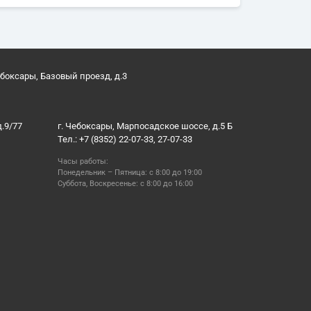
ебоксары, Базовый проезд, д.3
д.9/77
г. Чебоксары, Марпосадское шоссе, д.5 Б
Тел.: +7 (8352) 22-07-33, 27-07-33
Часы работы:
Понедельник – Пятница: с 8:00 до 19:00
Суббота, Воскресенье: с 8:00 до 16:00