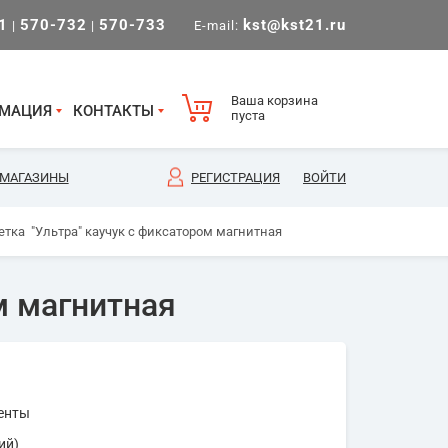
1
570-732
570-733
kst@kst21.ru
|
|
E-mail:
Ваша корзина
МАЦИЯ
КОНТАКТЫ
пуста
МАГАЗИНЫ
РЕГИСТРАЦИЯ
ВОЙТИ
етка "Ультра" каучук с фиксатором магнитная
м магнитная
енты
ий)