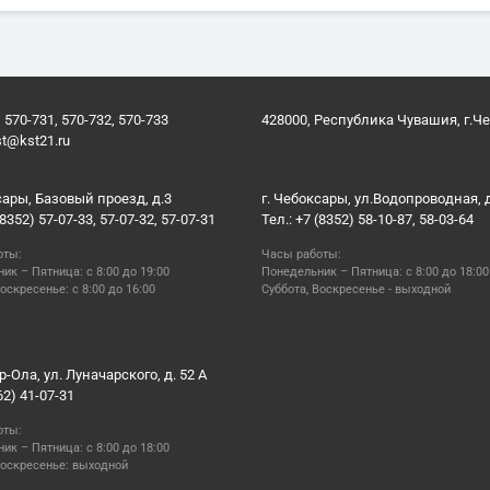
 570-731, 570-732, 570-733
428000, Республика Чувашия, г.Ч
st@kst21.ru
сары, Базовый проезд, д.3
г. Чебоксары, ул.Водопроводная, 
(8352) 57-07-33, 57-07-32, 57-07-31
Тел.: +7 (8352) 58-10-87, 58-03-64
оты:
Часы работы:
ик – Пятница: с 8:00 до 19:00
Понедельник – Пятница: с 8:00 до 18:00
оскресенье: с 8:00 до 16:00
Суббота, Воскресенье - выходной
р-Ола, ул. Луначарского, д. 52 А
62) 41-07-31
оты:
ик – Пятница: с 8:00 до 18:00
Воскресенье: выходной