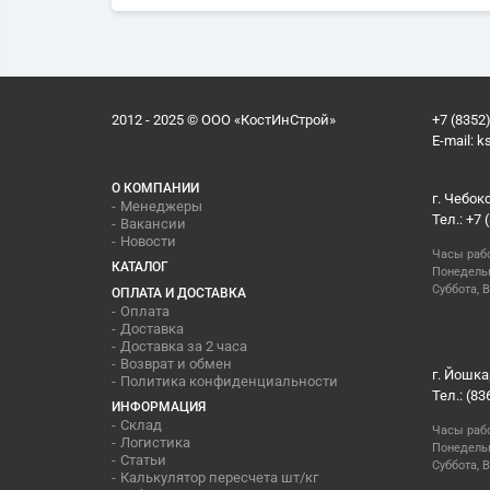
2012 - 2025 © ООО «КостИнСтрой»
+7 (8352)
E-mail:
k
О КОМПАНИИ
г. Чебок
Менеджеры
Тел.: +7 
Вакансии
Новости
Часы раб
КАТАЛОГ
Понедельн
Суббота, В
ОПЛАТА И ДОСТАВКА
Оплата
Доставка
Доставка за 2 часа
Возврат и обмен
г. Йошка
Политика конфиденциальности
Тел.: (83
ИНФОРМАЦИЯ
Склад
Часы раб
Логистика
Понедельн
Статьи
Суббота, 
Калькулятор пересчета шт/кг