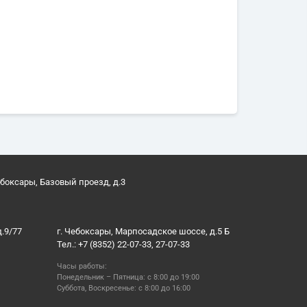
ебоксары, Базовый проезд, д.3
д.9/77
г. Чебоксары, Марпосадское шоссе, д.5 Б
Тел.: +7 (8352) 22-07-33, 27-07-33
Часы работы:
Понедельник – Пятница: с 8:00 до 19:00
Суббота, Воскресенье: с 8:00 до 16:00