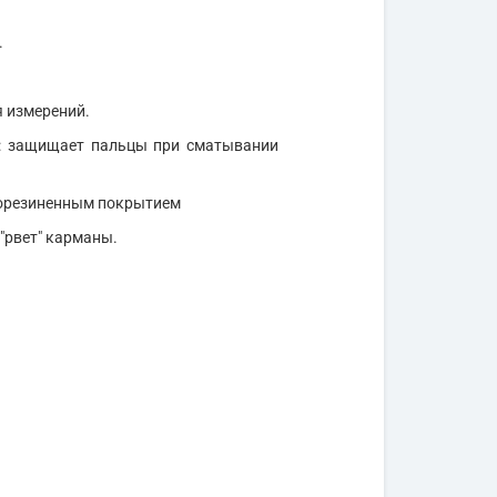
.
я измерений.
м: защищает пальцы при сматывании
прорезиненным покрытием
"рвет" карманы.