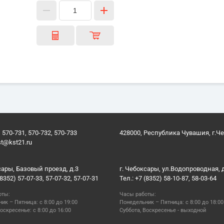
 570-731, 570-732, 570-733
428000, Республика Чувашия, г.Ч
st@kst21.ru
сары, Базовый проезд, д.3
г. Чебоксары, ул.Водопроводная, 
(8352) 57-07-33, 57-07-32, 57-07-31
Тел.: +7 (8352) 58-10-87, 58-03-64
оты:
Часы работы:
ик – Пятница: с 8:00 до 19:00
Понедельник – Пятница: с 8:00 до 18:00
оскресенье: с 8:00 до 16:00
Суббота, Воскресенье - выходной