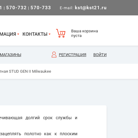
1
570-732
570-733
kst@kst21.ru
|
|
E-mail:
Ваша корзина
МАЦИЯ
КОНТАКТЫ
пуста
МАГАЗИНЫ
РЕГИСТРАЦИЯ
ВОЙТИ
тная STUD GEN II Milwaukee
печивающая долгий срок службы и
зацеплять полотно как к плоским