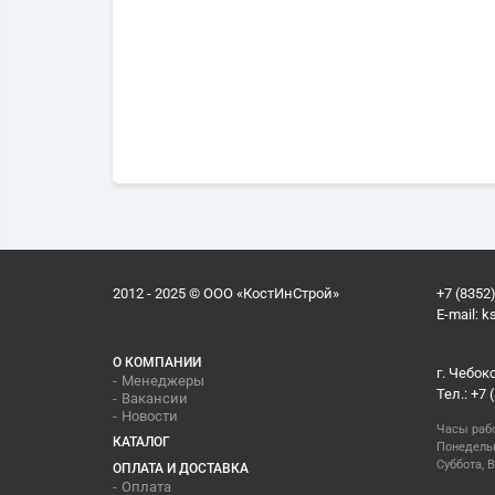
2012 - 2025 © ООО «КостИнСтрой»
+7 (8352)
E-mail:
k
О КОМПАНИИ
г. Чебок
Менеджеры
Тел.: +7 
Вакансии
Новости
Часы раб
КАТАЛОГ
Понедельн
Суббота, В
ОПЛАТА И ДОСТАВКА
Оплата