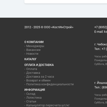
2012 - 2025 © ООО «КостИнСтрой»
+7 (8352)
E-mail:
k
О КОМПАНИИ
г. Чебок
Менеджеры
Тел.: +7 
Вакансии
Новости
Часы раб
КАТАЛОГ
Понедельн
Суббота, В
ОПЛАТА И ДОСТАВКА
Оплата
Доставка
Доставка за 2 часа
Возврат и обмен
г. Йошка
Политика конфиденциальности
Тел.: (83
ИНФОРМАЦИЯ
Склад
Часы раб
Логистика
Понедельн
Статьи
Суббота, 
Калькулятор пересчета шт/кг