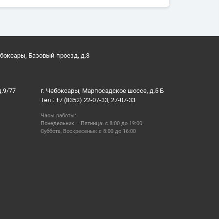
ебоксары, Базовый проезд, д.3
д.9/77
г. Чебоксары, Марпосадское шоссе, д.5 Б
Тел.: +7 (8352) 22-07-33, 27-07-33
Часы работы:
Понедельник – Пятница: с 8:00 до 19:00
Суббота, Воскресенье: с 8:00 до 16:00