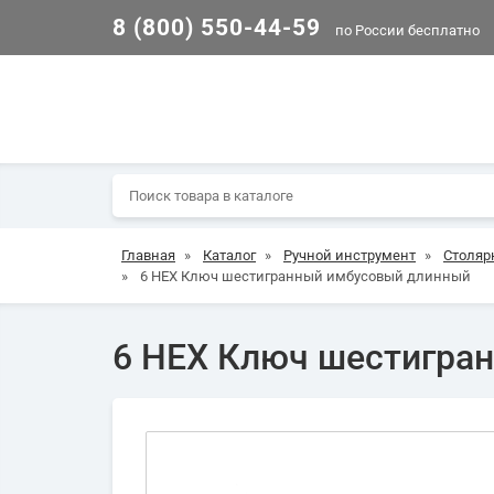
8 (800) 550-44-59
по России бесплатно
Главная
»
Каталог
»
Ручной инструмент
»
Столяр
»
6 HEX Ключ шестигранный имбусовый длинный
6 HEX Ключ шестигра