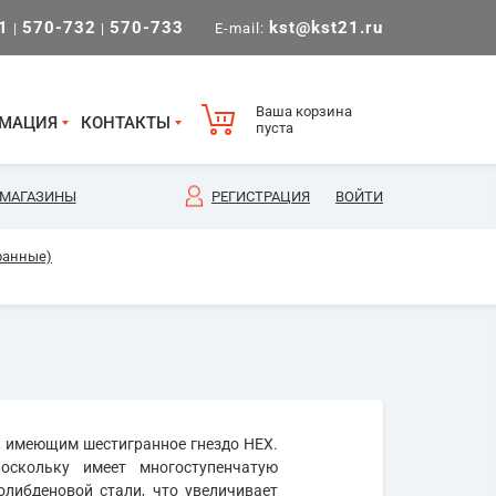
1
570-732
570-733
kst@kst21.ru
|
|
E-mail:
Ваша корзина
МАЦИЯ
КОНТАКТЫ
пуста
МАГАЗИНЫ
РЕГИСТРАЦИЯ
ВОЙТИ
ранные)
, имеющим шестигранное гнездо HEX.
оскольку имеет многоступенчатую
олибденовой стали, что увеличивает