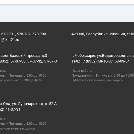
 570-731, 570-732, 570-733
428000, Республика Чувашия, г.Ч
st@kst21.ru
сары, Базовый проезд, д.3
г. Чебоксары, ул.Водопроводная, 
(8352) 57-07-33, 57-07-32, 57-07-31
Тел.: +7 (8352) 58-10-87, 58-03-64
оты:
Часы работы:
ик – Пятница: с 8:00 до 19:00
Понедельник – Пятница: с 8:00 до 18:00
оскресенье: с 8:00 до 16:00
Суббота, Воскресенье - выходной
р-Ола, ул. Луначарского, д. 52 А
62) 41-07-31
оты:
ик – Пятница: с 8:00 до 18:00
Воскресенье: выходной