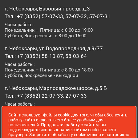
г. Чебоксары, Базовый проезд, д.3
Тел.: +7 (8352) 57-07-33, 57-07-32, 57-07-31
Часы работы:
Понедельник – Пятница: с 8:00 до 19:00
Суббота, Воскресенье: с 8:00 до 16:00
г. Чебоксары, ул.Водопроводная, д.9/77
Тел.: +7 (8352) 58-10-87, 58-03-64
Часы работы:
Понедельник – Пятница: с 8:00 до 18:00
Суббота, Воскресенье - выходной
г. Чебоксары, Марпосадское шоссе, д.5 Б
Тел.: +7 (8352) 22-07-33, 27-07-33
Часы работы:
Понедельник – Пятница: с 8:00 до 19:00
Сайт использует файлы cookie для того, чтобы обеспечить
Суббота, Воскресенье: с 8:00 до 16:00
работу сайта и сделать его более удобным для
пользователей. Продолжая работу с сайтом, вы
г. Йошкар-Ола, ул. Луначарского, д. 52 А
подтверждаете использование сайтом cookie вашего
браузера. Запретить обработку cookie можно в настройках
Тел.: (8362) 41-07-31