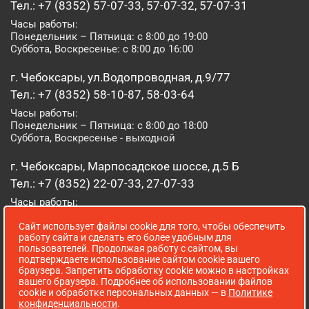
Тел.: +7 (8352) 57-07-33, 57-07-32, 57-07-31
Часы работы:
Понедельник – Пятница: с 8:00 до 19:00
Суббота, Воскресенье: с 8:00 до 16:00
г. Чебоксары, ул.Водопроводная, д.9/77
Тел.: +7 (8352) 58-10-87, 58-03-64
Часы работы:
Понедельник – Пятница: с 8:00 до 18:00
Суббота, Воскресенье - выходной
г. Чебоксары, Марпосадское шоссе, д.5 Б
Тел.: +7 (8352) 22-07-33, 27-07-33
Часы работы:
Понедельник – Пятница: с 8:00 до 19:00
Суббота, Воскресенье: с 8:00 до 16:00
Сайт использует файлы cookie для того, чтобы обеспечить
работу сайта и сделать его более удобным для
пользователей. Продолжая работу с сайтом, вы
г. Йошкар-Ола, ул. Луначарского, д. 52 А
подтверждаете использование сайтом cookie вашего
браузера. Запретить обработку cookie можно в настройках
Тел.: (8362) 41-07-31
вашего браузера. Подробнее об использовании файлов
Часы работы:
cookie и обработке персональных данных — в
Политике
Понедельник – Пятница: с 8:00 до 18:00
конфиденциальности
.