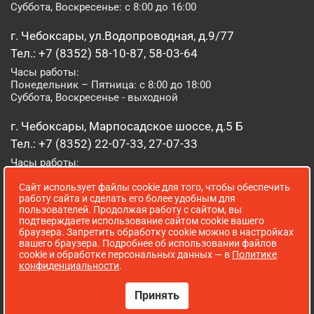
Суббота, Воскресенье: с 8:00 до 16:00
г. Чебоксары, ул.Водопроводная, д.9/77
Тел.: +7 (8352) 58-10-87, 58-03-64
Часы работы:
Понедельник – Пятница: с 8:00 до 18:00
Суббота, Воскресенье - выходной
г. Чебоксары, Марпосадское шоссе, д.5 Б
Тел.: +7 (8352) 22-07-33, 27-07-33
Часы работы:
Понедельник – Пятница: с 8:00 до 19:00
Сайт использует файлы cookie для того, чтобы обеспечить
Суббота, Воскресенье: с 8:00 до 16:00
работу сайта и сделать его более удобным для
пользователей. Продолжая работу с сайтом, вы
г. Йошкар-Ола, ул. Луначарского, д. 52 А
подтверждаете использование сайтом cookie вашего
браузера. Запретить обработку cookie можно в настройках
Тел.: (8362) 41-07-31
вашего браузера. Подробнее об использовании файлов
Часы работы:
cookie и обработке персональных данных — в
Политике
Понедельник – Пятница: с 8:00 до 18:00
конфиденциальности
.
Суббота, Воскресенье: выходной
Принять
Сопровождение сайта WebStroy