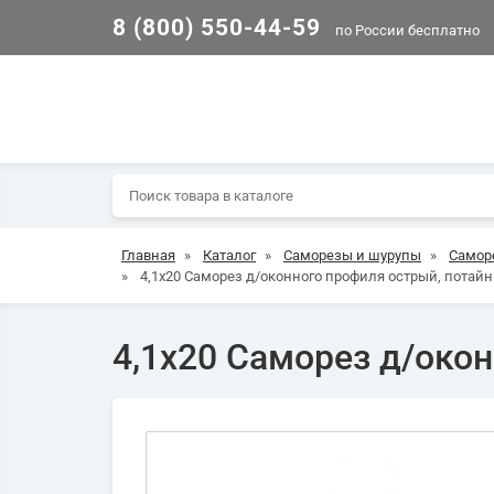
8 (800) 550-44-59
по России бесплатно
Главная
»
Каталог
»
Саморезы и шурупы
»
Самор
»
4,1х20 Саморез д/оконного профиля острый, потайн. 
4,1х20 Саморез д/окон