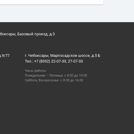
ебоксары, Базовый проезд, д.3
д.9/77
г. Чебоксары, Марпосадское шоссе, д.5 Б
Тел.: +7 (8352) 22-07-33, 27-07-33
Часы работы:
Понедельник – Пятница: с 8:00 до 19:00
Суббота, Воскресенье: с 8:00 до 16:00