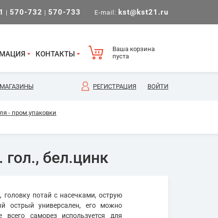
1
570-732
570-733
kst@kst21.ru
|
|
E-mail:
Ваша корзина
МАЦИЯ
КОНТАКТЫ
пуста
МАГАЗИНЫ
РЕГИСТРАЦИЯ
ВОЙТИ
ля - пром.упаковки
 гол., бел.цинк
 головку потай с насечками, острую
ый острый универсален, его можно
е всего саморез используется для