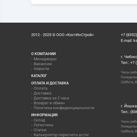
2012 - 2025 © ООО «КостИнСтрой»
+7 (8352)
E-mail:
k
О КОМПАНИИ
г. Чебок
Менеджеры
Тел.: +7 
Вакансии
Новости
Часы раб
КАТАЛОГ
Понедельн
Суббота, В
ОПЛАТА И ДОСТАВКА
Оплата
Доставка
Доставка за 2 часа
Возврат и обмен
г. Йошка
Политика конфиденциальности
Тел.: (83
ИНФОРМАЦИЯ
Склад
Часы раб
Логистика
Понедельн
Статьи
Суббота, 
Калькулятор пересчета шт/кг