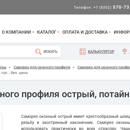
570-73
Телефон:
+7 (8352)
О КОМПАНИИ
КАТАЛОГ
ОПЛАТА И ДОСТАВКА
ИНФОР
КАЛЬКУЛЯТОР
езы
»
Саморез для оконного профиля
»
Саморез для оконного профи
гол. , бел. цинк
ного профиля острый, потайн.
Саморез оконный острый имеет крестообразный шлиц,
резьбу и заостренный наконечник. Саморез оконн
использовать практически во всех отраслях. Чащ