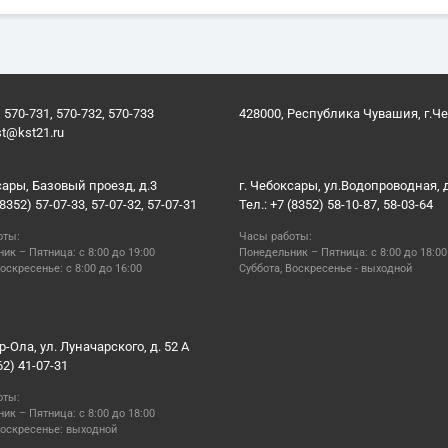
 570-731, 570-732, 570-733
428000, Республика Чувашия, г.Ч
st@kst21.ru
сары, Базовый проезд, д.3
г. Чебоксары, ул.Водопроводная, 
(8352) 57-07-33, 57-07-32, 57-07-31
Тел.: +7 (8352) 58-10-87, 58-03-64
оты:
Часы работы:
ик – Пятница: с 8:00 до 19:00
Понедельник – Пятница: с 8:00 до 18:00
оскресенье: с 8:00 до 16:00
Суббота, Воскресенье - выходной
р-Ола, ул. Луначарского, д. 52 А
62) 41-07-31
оты:
ик – Пятница: с 8:00 до 18:00
Воскресенье: выходной