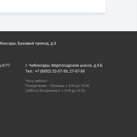
ебоксары, Базовый проезд, д.3
д.9/77
г. Чебоксары, Марпосадское шоссе, д.5 Б
Тел.: +7 (8352) 22-07-33, 27-07-33
Часы работы:
Понедельник – Пятница: с 8:00 до 19:00
Суббота, Воскресенье: с 8:00 до 16:00