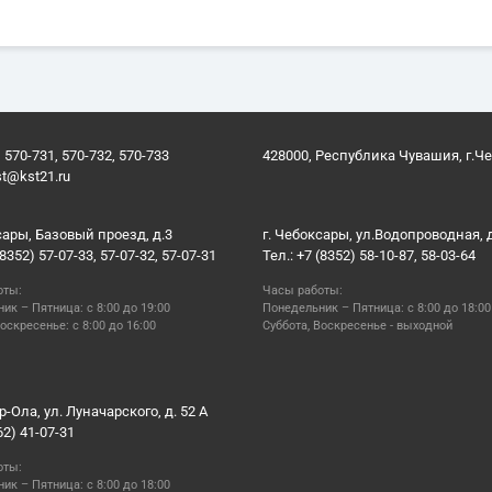
 570-731, 570-732, 570-733
428000, Республика Чувашия, г.Ч
st@kst21.ru
сары, Базовый проезд, д.3
г. Чебоксары, ул.Водопроводная, 
(8352) 57-07-33, 57-07-32, 57-07-31
Тел.: +7 (8352) 58-10-87, 58-03-64
оты:
Часы работы:
ик – Пятница: с 8:00 до 19:00
Понедельник – Пятница: с 8:00 до 18:00
оскресенье: с 8:00 до 16:00
Суббота, Воскресенье - выходной
р-Ола, ул. Луначарского, д. 52 А
62) 41-07-31
оты:
ик – Пятница: с 8:00 до 18:00