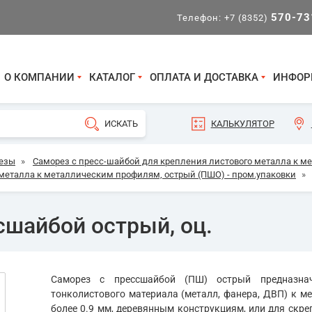
570-73
Телефон:
+7 (8352)
О КОМПАНИИ
КАТАЛОГ
ОПЛАТА И ДОСТАВКА
ИНФОР
КАЛЬКУЛЯТОР
езы
»
Саморез с пресc-шайбой для крепления листового металла к 
 металла к металлическим профилям, острый (ПШО) - пром.упаковки
»
сшайбой острый, оц.
Саморез с прессшайбой (ПШ) острый предназна
тонколистового материала (металл, фанера, ДВП) к 
более 0.9 мм, деревянным конструкциям, или для скре