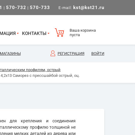
1
570-732
570-733
kst@kst21.ru
|
|
E-mail:
Ваша корзина
МАЦИЯ
КОНТАКТЫ
пуста
МАГАЗИНЫ
РЕГИСТРАЦИЯ
ВОЙТИ
металлическим профилям, острый
4,2х13 Саморез с прессшайбой острый, оц.
чен для крепления и соединения
металлическому профилю толщиной не
пления мелких деталей из дерева или