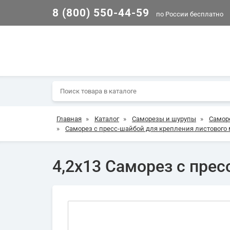
8 (800) 550-44-59
по России бесплатно
Главная
»
Каталог
»
Саморезы и шурупы
»
Самор
»
Саморез с пресc-шайбой для крепления листового
4,2х13 Саморез с прес