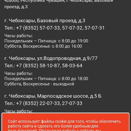
428000, Республика Чувашия, г.Чебоксары, Базовый
проезд, д.3
г. Чебоксары, Базовый проезд, д.3
Тел.: +7 (8352) 57-07-33, 57-07-32, 57-07-31
Часы работы:
Понедельник – Пятница: с 8:00 до 19:00
Суббота, Воскресенье: с 8:00 до 16:00
г. Чебоксары, ул.Водопроводная, д.9/77
Тел.: +7 (8352) 58-10-87, 58-03-64
Часы работы:
Понедельник – Пятница: с 8:00 до 18:00
Суббота, Воскресенье - выходной
г. Чебоксары, Марпосадское шоссе, д.5 Б
Тел.: +7 (8352) 22-07-33, 27-07-33
Часы работы:
Понедельник – Пятница: с 8:00 до 19:00
Сайт использует файлы cookie для того, чтобы обеспечить
Суббота, Воскресенье: с 8:00 до 16:00
работу сайта и сделать его более удобным для
пользователей. Продолжая работу с сайтом, вы