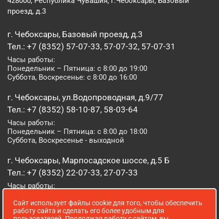
428000, Республика Чувашия, г.Чебоксары, Базовый
проезд, д.3
г. Чебоксары, Базовый проезд, д.3
Тел.: +7 (8352) 57-07-33, 57-07-32, 57-07-31
Часы работы:
Понедельник – Пятница: с 8:00 до 19:00
Суббота, Воскресенье: с 8:00 до 16:00
г. Чебоксары, ул.Водопроводная, д.9/77
Тел.: +7 (8352) 58-10-87, 58-03-64
Часы работы:
Понедельник – Пятница: с 8:00 до 18:00
Суббота, Воскресенье - выходной
г. Чебоксары, Марпосадское шоссе, д.5 Б
Тел.: +7 (8352) 22-07-33, 27-07-33
Часы работы:
Понедельник – Пятница: с 8:00 до 19:00
Сайт использует файлы cookie для того, чтобы обеспечить
Суббота, Воскресенье: с 8:00 до 16:00
работу сайта и сделать его более удобным для
пользователей. Продолжая работу с сайтом, вы