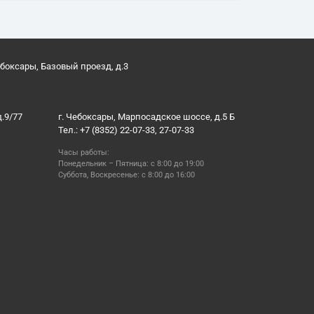
ебоксары, Базовый проезд, д.3
д.9/77
г. Чебоксары, Марпосадское шоссе, д.5 Б
Тел.: +7 (8352) 22-07-33, 27-07-33
Часы работы:
Понедельник – Пятница: с 8:00 до 19:00
Суббота, Воскресенье: с 8:00 до 16:00