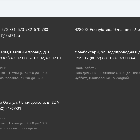
 570-731, 570-732, 570-733
428000, Республика Чувашия, г.Ч
st@kst21.ru
сары, Базовый проезд, д.3
г. Чебоксары, ул.Водопроводная, 
(8352) 57-07-33, 57-07-32, 57-07-31
Тел.: +7 (8352) 58-10-87, 58-03-64
оты:
Часы работы:
ик – Пятница: с 8:00 до 19:00
Понедельник – Пятница: с 8:00 до 18:00
оскресенье: с 8:00 до 16:00
Суббота, Воскресенье - выходной
р-Ола, ул. Луначарского, д. 52 А
62) 41-07-31
оты:
ик – Пятница: с 8:00 до 18:00
Воскресенье: выходной