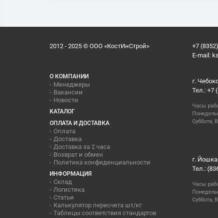
2012 - 2025 © ООО «КостИнСтрой»
+7 (8352)
E-mail:
k
О КОМПАНИИ
г. Чебок
Менеджеры
Тел.: +7 
Вакансии
Новости
Часы раб
КАТАЛОГ
Понедельн
Суббота, В
ОПЛАТА И ДОСТАВКА
Оплата
Доставка
Доставка за 2 часа
Возврат и обмен
г. Йошка
Политика конфиденциальности
Тел.: (83
ИНФОРМАЦИЯ
Склад
Часы раб
Логистика
Понедельн
Статьи
Суббота, 
Калькулятор пересчета шт/кг
Таблицы соответствия стандартов