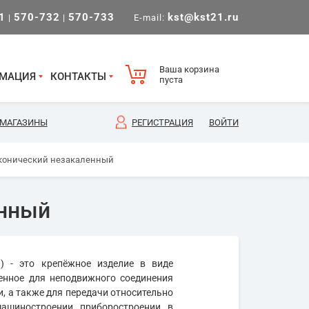
1
570-732
570-733
kst@kst21.ru
|
|
E-mail:
Ваша корзина
МАЦИЯ
КОНТАКТЫ
пуста
МАГАЗИНЫ
РЕГИСТРАЦИЯ
ВОЙТИ
 конический незакаленный
енный
) - это крепёжное изделие в виде
ченное для неподвижного соединения
и, а также для передачи относительно
ашиностроении, приборостроении, в