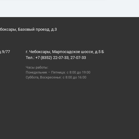
ебоксары, Базовый проезд, д.3
д.9/77
г. Чебоксары, Марпосадское шоссе, д.5 Б
Тел.: +7 (8352) 22-07-33, 27-07-33
Часы работы:
Понедельник – Пятница: с 8:00 до 19:00
Суббота, Воскресенье: с 8:00 до 16:00