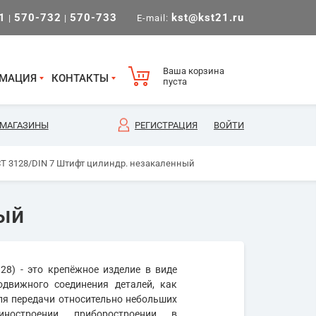
1
570-732
570-733
kst@kst21.ru
|
|
E-mail:
Ваша корзина
МАЦИЯ
КОНТАКТЫ
пуста
МАГАЗИНЫ
РЕГИСТРАЦИЯ
ВОЙТИ
СТ 3128/DIN 7 Штифт цилиндр. незакаленный
ный
8) - это крепёжное изделие в виде
одвижного соединения деталей, как
для передачи относительно небольших
остроении, приборостроении, в