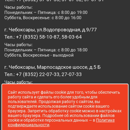
Часы работы:
Понедельник – Пятница: с 8:00 до 19:00
Суббота, Воскресенье: с 8:00 до 16:00
г. Чебоксары, ул.Водопроводная, д.9/77
Тел.: +7 (8352) 58-10-87, 58-03-64
Часы работы:
Понедельник – Пятница: с 8:00 до 18:00
Суббота, Воскресенье - выходной
г. Чебоксары, Марпосадское шоссе, д.5 Б
Тел.: +7 (8352) 22-07-33, 27-07-33
Часы работы:
Понедельник – Пятница: с 8:00 до 19:00
Сайт использует файлы cookie для того, чтобы обеспечить
Суббота, Воскресенье: с 8:00 до 16:00
работу сайта и сделать его более удобным для
пользователей. Продолжая работу с сайтом, вы
г. Йошкар-Ола, ул. Луначарского, д. 52 А
подтверждаете использование сайтом cookie вашего
браузера. Запретить обработку cookie можно в настройках
Тел.: (8362) 41-07-31
вашего браузера. Подробнее об использовании файлов
Часы работы:
cookie и обработке персональных данных — в
Политике
Понедельник – Пятница: с 8:00 до 18:00
конфиденциальности
.