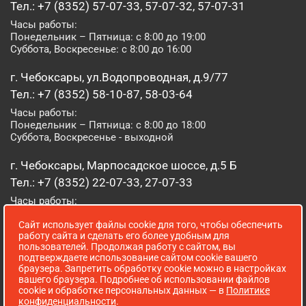
Тел.: +7 (8352) 57-07-33, 57-07-32, 57-07-31
Часы работы:
Понедельник – Пятница: с 8:00 до 19:00
Суббота, Воскресенье: с 8:00 до 16:00
г. Чебоксары, ул.Водопроводная, д.9/77
Тел.: +7 (8352) 58-10-87, 58-03-64
Часы работы:
Понедельник – Пятница: с 8:00 до 18:00
Суббота, Воскресенье - выходной
г. Чебоксары, Марпосадское шоссе, д.5 Б
Тел.: +7 (8352) 22-07-33, 27-07-33
Часы работы:
Понедельник – Пятница: с 8:00 до 19:00
Сайт использует файлы cookie для того, чтобы обеспечить
Суббота, Воскресенье: с 8:00 до 16:00
работу сайта и сделать его более удобным для
пользователей. Продолжая работу с сайтом, вы
г. Йошкар-Ола, ул. Луначарского, д. 52 А
подтверждаете использование сайтом cookie вашего
браузера. Запретить обработку cookie можно в настройках
Тел.: (8362) 41-07-31
вашего браузера. Подробнее об использовании файлов
Часы работы:
cookie и обработке персональных данных — в
Политике
Понедельник – Пятница: с 8:00 до 18:00
конфиденциальности
.