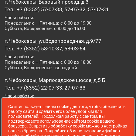
г. Чебоксары, Базовый проезд, д.3
Тел.: +7 (8352) 57-07-33, 57-07-32, 57-07-31
Часы работы:
Понедельник – Пятница: с 8:00 до 19:00
Суббота, Воскресенье: с 8:00 до 16:00
г. Чебоксары, ул.Водопроводная, д.9/77
Тел.: +7 (8352) 58-10-87, 58-03-64
Часы работы:
Понедельник – Пятница: с 8:00 до 18:00
Суббота, Воскресенье - выходной
г. Чебоксары, Марпосадское шоссе, д.5 Б
Тел.: +7 (8352) 22-07-33, 27-07-33
Часы работы:
Понедельник – Пятница: с 8:00 до 19:00
Сайт использует файлы cookie для того, чтобы обеспечить
Суббота, Воскресенье: с 8:00 до 16:00
работу сайта и сделать его более удобным для
пользователей. Продолжая работу с сайтом, вы
г. Йошкар-Ола, ул. Луначарского, д. 52 А
подтверждаете использование сайтом cookie вашего
браузера. Запретить обработку cookie можно в настройках
Тел.: (8362) 41-07-31
вашего браузера. Подробнее об использовании файлов
Часы работы:
cookie и обработке персональных данных — в
Политике