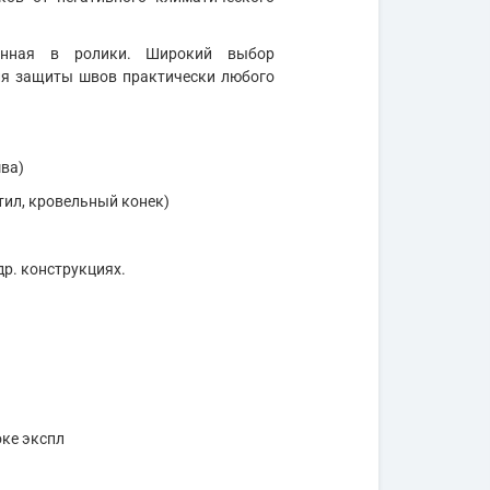
ченная в ролики. Широкий выбор
ля защиты швов практически любого
ва)
тил, кровельный конек)
др. конструкциях.
оке экспл