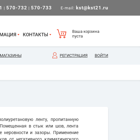
1
570-732
570-733
kst@kst21.ru
|
|
E-mail:
Ваша корзина
МАЦИЯ
КОНТАКТЫ
пуста
МАГАЗИНЫ
РЕГИСТРАЦИЯ
ВОЙТИ
олиуретановую ленту, пропитанную
 Помещенная в стык или шов, лента
е неровности и зазоры. Применение
ов от негативного климатического