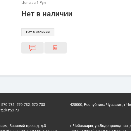
Цена
за 1
Рул
Нет в наличии
Нет в наличии
 570-731, 570-732, 570-733
428000, Республика Чувашия, г.Ч
st@kst21.ru
сары, Базовый проезд, д.3
г. Чебоксары, ул.Водопроводная, 