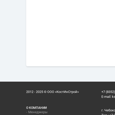
2012 - 2025 © ООО «КостИнСтрой»
+7 (8352)
E-mail:
k
О КОМПАНИИ
г. Чебок
Менеджеры