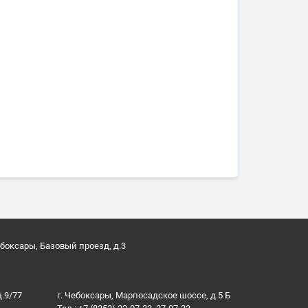
ебоксары, Базовый проезд, д.3
д.9/77
г. Чебоксары, Марпосадское шоссе, д.5 Б