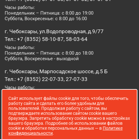
Часы работы:
Понедельник – Пятница: с 8:00 до 19:00
Суббота, Воскресенье: с 8:00 до 16:00
г. Чебоксары, ул.Водопроводная, д.9/77
Тел.: +7 (8352) 58-10-87, 58-03-64
Часы работы:
Понедельник – Пятница: с 8:00 до 18:00
Суббота, Воскресенье - выходной
г. Чебоксары, Марпосадское шоссе, д.5 Б
Тел.: +7 (8352) 22-07-33, 27-07-33
Часы работы:
Понедельник – Пятница: с 8:00 до 19:00
Сайт использует файлы cookie для того, чтобы обеспечить
Суббота, Воскресенье: с 8:00 до 16:00
работу сайта и сделать его более удобным для
пользователей. Продолжая работу с сайтом, вы
г. Йошкар-Ола, ул. Луначарского, д. 52 А
подтверждаете использование сайтом cookie вашего
браузера. Запретить обработку cookie можно в настройках
Тел.: (8362) 41-07-31
вашего браузера. Подробнее об использовании файлов
Часы работы:
cookie и обработке персональных данных — в
Политике
Понедельник – Пятница: с 8:00 до 18:00
конфиденциальности
.
Суббота, Воскресенье: выходной