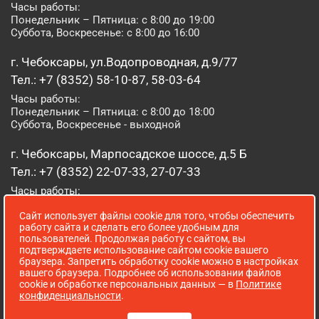
Часы работы:
Понедельник – Пятница: с 8:00 до 19:00
Суббота, Воскресенье: с 8:00 до 16:00
г. Чебоксары, ул.Водопроводная, д.9/77
Тел.: +7 (8352) 58-10-87, 58-03-64
Часы работы:
Понедельник – Пятница: с 8:00 до 18:00
Суббота, Воскресенье - выходной
г. Чебоксары, Марпосадское шоссе, д.5 Б
Тел.: +7 (8352) 22-07-33, 27-07-33
Часы работы:
Понедельник – Пятница: с 8:00 до 19:00
Суббота, Воскресенье: с 8:00 до 16:00
Сайт использует файлы cookie для того, чтобы обеспечить
работу сайта и сделать его более удобным для
пользователей. Продолжая работу с сайтом, вы
г. Йошкар-Ола, ул. Луначарского, д. 52 А
подтверждаете использование сайтом cookie вашего
браузера. Запретить обработку cookie можно в настройках
Тел.: (8362) 41-07-31
вашего браузера. Подробнее об использовании файлов
Часы работы:
cookie и обработке персональных данных — в
Политике
Понедельник – Пятница: с 8:00 до 18:00
конфиденциальности
.
Суббота, Воскресенье: выходной