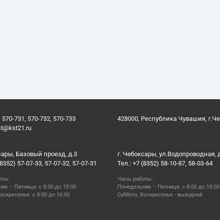
 570-731, 570-732, 570-733
428000, Республика Чувашия, г.Ч
st@kst21.ru
сары, Базовый проезд, д.3
г. Чебоксары, ул.Водопроводная, 
(8352) 57-07-33, 57-07-32, 57-07-31
Тел.: +7 (8352) 58-10-87, 58-03-64
оты:
Часы работы:
ик – Пятница: с 8:00 до 19:00
Понедельник – Пятница: с 8:00 до 18:00
оскресенье: с 8:00 до 16:00
Суббота, Воскресенье - выходной