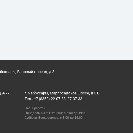
ебоксары, Базовый проезд, д.3
д.9/77
г. Чебоксары, Марпосадское шоссе, д.5 Б
Тел.: +7 (8352) 22-07-33, 27-07-33
Часы работы:
Понедельник – Пятница: с 8:00 до 19:00
Суббота, Воскресенье: с 8:00 до 16:00