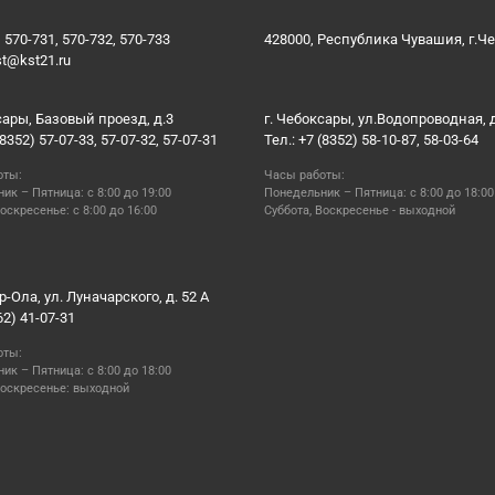
 570-731, 570-732, 570-733
428000, Республика Чувашия, г.Ч
st@kst21.ru
сары, Базовый проезд, д.3
г. Чебоксары, ул.Водопроводная, 
(8352) 57-07-33, 57-07-32, 57-07-31
Тел.: +7 (8352) 58-10-87, 58-03-64
оты:
Часы работы:
ик – Пятница: с 8:00 до 19:00
Понедельник – Пятница: с 8:00 до 18:00
оскресенье: с 8:00 до 16:00
Суббота, Воскресенье - выходной
р-Ола, ул. Луначарского, д. 52 А
62) 41-07-31
оты:
ик – Пятница: с 8:00 до 18:00
Воскресенье: выходной