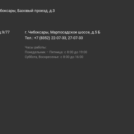
ебоксары, Базовый проезд, д.3
д.9/77
г. Чебоксары, Марпосадское шоссе, д.5 Б
Тел.: +7 (8352) 22-07-33, 27-07-33
Часы работы:
Понедельник – Пятница: с 8:00 до 19:00
Суббота, Воскресенье: с 8:00 до 16:00