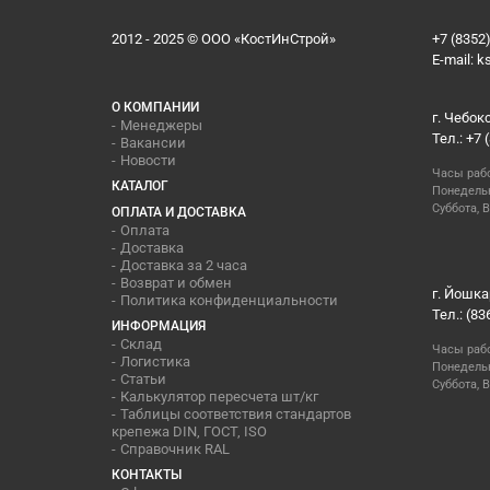
2012 - 2025 © ООО «КостИнСтрой»
+7 (8352)
E-mail:
k
О КОМПАНИИ
г. Чебок
Менеджеры
Тел.: +7 
Вакансии
Новости
Часы раб
КАТАЛОГ
Понедельн
Суббота, В
ОПЛАТА И ДОСТАВКА
Оплата
Доставка
Доставка за 2 часа
Возврат и обмен
г. Йошка
Политика конфиденциальности
Тел.: (83
ИНФОРМАЦИЯ
Склад
Часы раб
Логистика
Понедельн
Статьи
Суббота, 
Калькулятор пересчета шт/кг
Таблицы соответствия стандартов
крепежа DIN, ГОСТ, ISO
Справочник RAL
КОНТАКТЫ