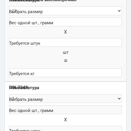
Х
шт
=
DIN 7349
Х