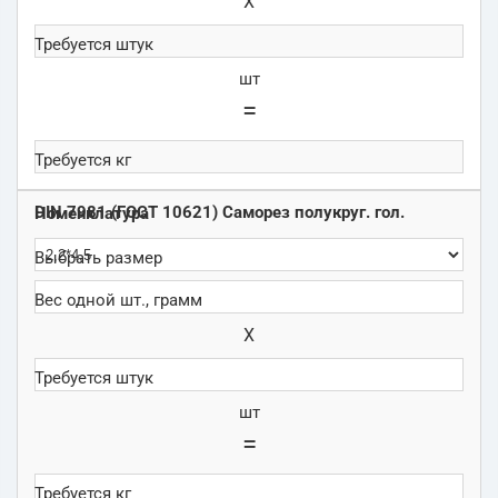
Х
шт
=
DIN 7981 (ГОСТ 10621) Саморез полукруг. гол.
Х
шт
=