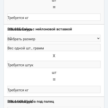
шт
=
DIN 985 Гайка с нейлоновой вставкой
Х
шт
=
DIN 1440 Шайба под палец