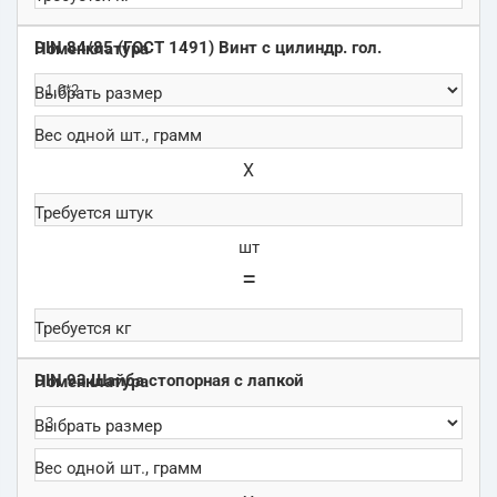
DIN 84/85 (ГОСТ 1491) Винт с цилиндр. гол.
Х
шт
=
DIN 93 Шайба стопорная с лапкой