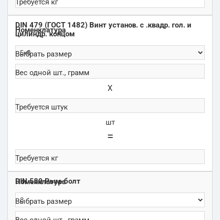
DIN 479 (ГОСТ 1482) Винт установ. с .квадр. гол. и
цилиндр. концом
Х
шт
=
DIN 580 Рым-болт