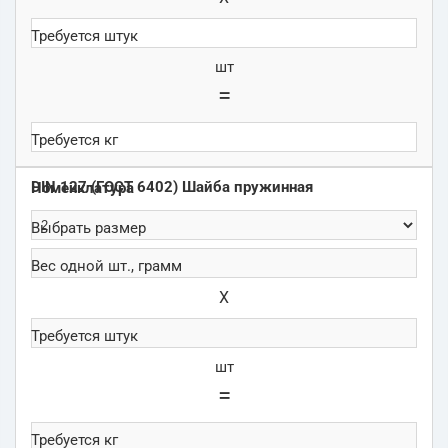
шт
=
DIN 127 (ГОСТ 6402) Шайба пружинная
Х
шт
=