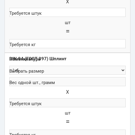
Х
шт
=
DIN 94 (ГОСТ 397) Шплинт
Х
шт
=