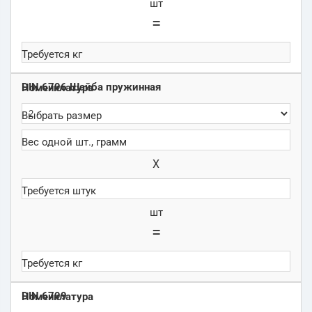
шт
=
DIN 6796 Шайба пружинная
Х
шт
=
DIN 6799