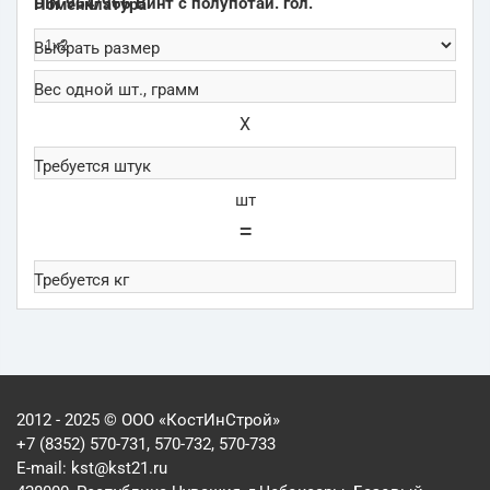
DIN 964/966 Винт с полупотай. гол.
Х
шт
=
2012 - 2025 © ООО «КостИнСтрой»
+7 (8352) 570-731, 570-732, 570-733
E-mail:
kst@kst21.ru