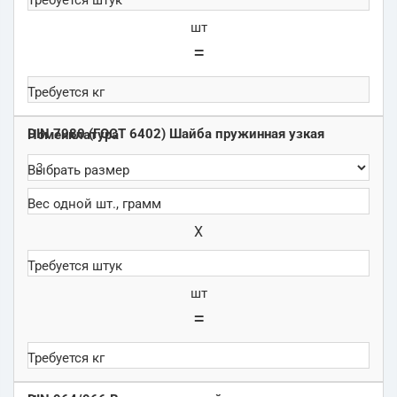
шт
=
DIN 7980 (ГОСТ 6402) Шайба пружинная узкая
Х
шт
=