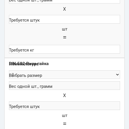
Х
шт
=
DIN 582 Рым-гайка
Х
шт
=