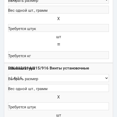
Х
шт
=
DIN 913/914/915/916 Винты установочные
Х
шт