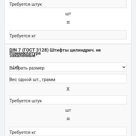
шт
=
DIN 7 (ГОСТ 3128) Штифты цилиндрич. не
закаленные
Х
шт
=