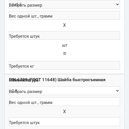
Х
шт
=
DIN 6799 (ГОСТ 11648) Шайба быстросъемная
Х