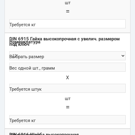
шт
=
DIN 6915 Гайка высокопрочная с увелич. размером
под ключ
Х
шт
=
DIN 6916 Шайба высокопрочная