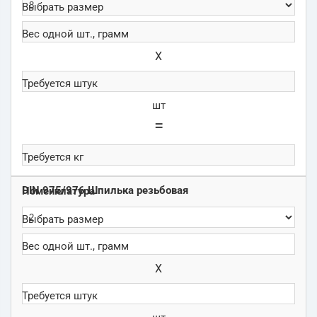
Х
шт
=
DIN 975/976 Шпилька резьбовая
Х