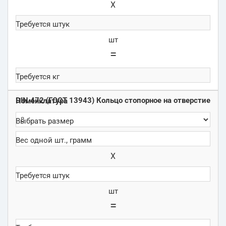
Х
шт
=
DIN 472 (ГОСТ 13943) Кольцо стопорное на отверстие
Х
шт
=