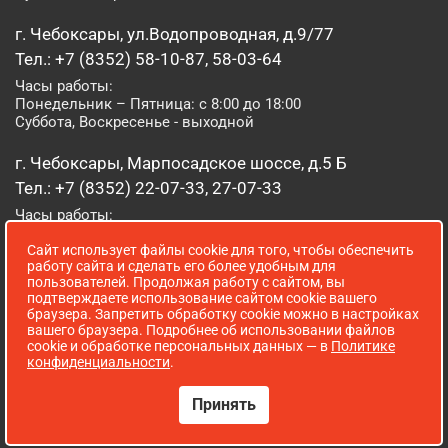
г. Чебоксары, ул.Водопроводная, д.9/77
Тел.: +7 (8352) 58-10-87, 58-03-64
Часы работы:
Понедельник – Пятница: с 8:00 до 18:00
Суббота, Воскресенье - выходной
г. Чебоксары, Марпосадское шоссе, д.5 Б
Тел.: +7 (8352) 22-07-33, 27-07-33
Часы работы:
Понедельник – Пятница: с 8:00 до 19:00
Суббота, Воскресенье: с 8:00 до 16:00
Сайт использует файлы cookie для того, чтобы обеспечить
работу сайта и сделать его более удобным для
пользователей. Продолжая работу с сайтом, вы
г. Йошкар-Ола, ул. Луначарского, д. 52 А
подтверждаете использование сайтом cookie вашего
браузера. Запретить обработку cookie можно в настройках
Тел.: (8362) 41-07-31
вашего браузера. Подробнее об использовании файлов
Часы работы:
cookie и обработке персональных данных — в
Политике
Понедельник – Пятница: с 8:00 до 18:00
конфиденциальности
.
Суббота, Воскресенье: выходной
Принять
Сопровождение сайта WebStroy