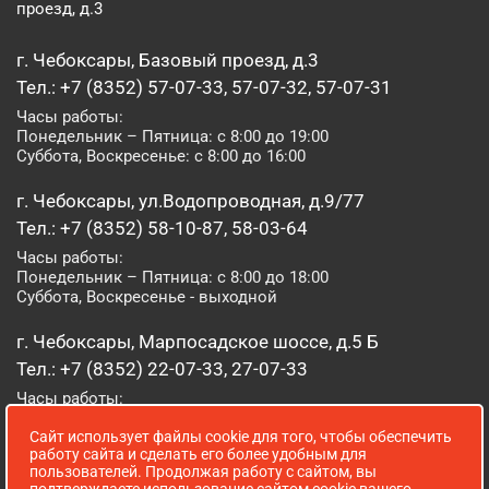
проезд, д.3
г. Чебоксары, Базовый проезд, д.3
Тел.: +7 (8352) 57-07-33, 57-07-32, 57-07-31
Часы работы:
Понедельник – Пятница: с 8:00 до 19:00
Суббота, Воскресенье: с 8:00 до 16:00
г. Чебоксары, ул.Водопроводная, д.9/77
Тел.: +7 (8352) 58-10-87, 58-03-64
Часы работы:
Понедельник – Пятница: с 8:00 до 18:00
Суббота, Воскресенье - выходной
г. Чебоксары, Марпосадское шоссе, д.5 Б
Тел.: +7 (8352) 22-07-33, 27-07-33
Часы работы:
Понедельник – Пятница: с 8:00 до 19:00
Сайт использует файлы cookie для того, чтобы обеспечить
Суббота, Воскресенье: с 8:00 до 16:00
работу сайта и сделать его более удобным для
пользователей. Продолжая работу с сайтом, вы
г. Йошкар-Ола, ул. Луначарского, д. 52 А