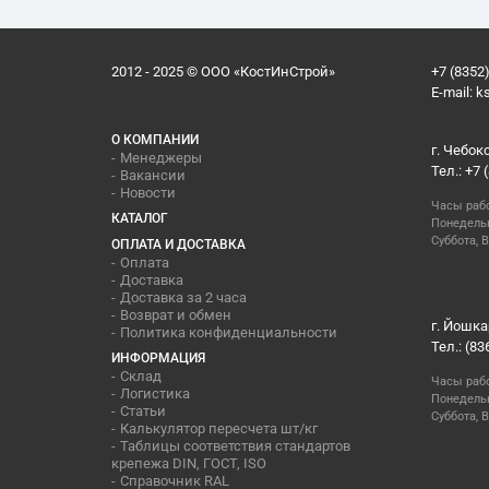
2012 - 2025 © ООО «КостИнСтрой»
+7 (8352)
E-mail:
k
О КОМПАНИИ
г. Чебок
Менеджеры
Тел.: +7 
Вакансии
Новости
Часы раб
КАТАЛОГ
Понедельн
Суббота, В
ОПЛАТА И ДОСТАВКА
Оплата
Доставка
Доставка за 2 часа
Возврат и обмен
г. Йошка
Политика конфиденциальности
Тел.: (83
ИНФОРМАЦИЯ
Склад
Часы раб
Логистика
Понедельн
Статьи
Суббота, 
Калькулятор пересчета шт/кг
Таблицы соответствия стандартов
крепежа DIN, ГОСТ, ISO
Справочник RAL