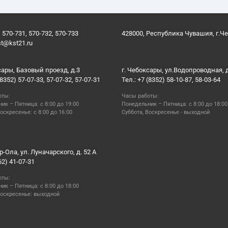
 570-731, 570-732, 570-733
428000, Республика Чувашия, г.Ч
st@kst21.ru
сары, Базовый проезд, д.3
г. Чебоксары, ул.Водопроводная, 
(8352) 57-07-33, 57-07-32, 57-07-31
Тел.: +7 (8352) 58-10-87, 58-03-64
оты:
Часы работы:
ик – Пятница: с 8:00 до 19:00
Понедельник – Пятница: с 8:00 до 18:00
оскресенье: с 8:00 до 16:00
Суббота, Воскресенье - выходной
р-Ола, ул. Луначарского, д. 52 А
62) 41-07-31
оты:
ик – Пятница: с 8:00 до 18:00
Воскресенье: выходной