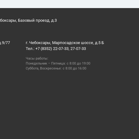
ебоксары, Базовый проезд, д.3
д.9/77
г. Чебоксары, Марпосадское шоссе, д.5 Б
Тел.: +7 (8352) 22-07-33, 27-07-33
Часы работы:
Понедельник – Пятница: с 8:00 до 19:00
Суббота, Воскресенье: с 8:00 до 16:00