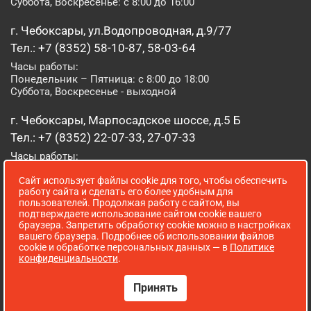
Суббота, Воскресенье: с 8:00 до 16:00
г. Чебоксары, ул.Водопроводная, д.9/77
Тел.: +7 (8352) 58-10-87, 58-03-64
Часы работы:
Понедельник – Пятница: с 8:00 до 18:00
Суббота, Воскресенье - выходной
г. Чебоксары, Марпосадское шоссе, д.5 Б
Тел.: +7 (8352) 22-07-33, 27-07-33
Часы работы:
Понедельник – Пятница: с 8:00 до 19:00
Сайт использует файлы cookie для того, чтобы обеспечить
Суббота, Воскресенье: с 8:00 до 16:00
работу сайта и сделать его более удобным для
пользователей. Продолжая работу с сайтом, вы
г. Йошкар-Ола, ул. Луначарского, д. 52 А
подтверждаете использование сайтом cookie вашего
браузера. Запретить обработку cookie можно в настройках
Тел.: (8362) 41-07-31
вашего браузера. Подробнее об использовании файлов
Часы работы:
cookie и обработке персональных данных — в
Политике
Понедельник – Пятница: с 8:00 до 18:00
конфиденциальности
.
Суббота, Воскресенье: выходной
Принять
Сопровождение сайта WebStroy