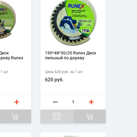
Диск
190*48*30/20 Runex Диск
ереву Runex
пильный по дереву
 1
шт
Цена
620 руб.
за 1
шт
620 руб.