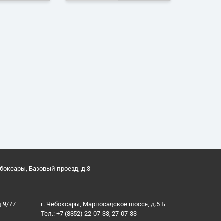
ебоксары, Базовый проезд, д.3
д.9/77
г. Чебоксары, Марпосадское шоссе, д.5 Б
Тел.: +7 (8352) 22-07-33, 27-07-33