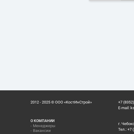
2012 - 2025 © ООО «КостИнСтрой»
+7 (8352)
E-mail:
k
О КОМПАНИИ
г. Чебок
Менеджеры
Тел.: +7 
Вакансии