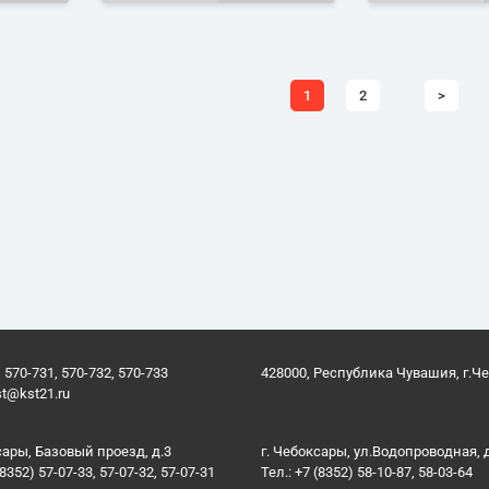
1
2
>
 570-731, 570-732, 570-733
428000, Республика Чувашия, г.Ч
st@kst21.ru
сары, Базовый проезд, д.3
г. Чебоксары, ул.Водопроводная, 
(8352) 57-07-33, 57-07-32, 57-07-31
Тел.: +7 (8352) 58-10-87, 58-03-64