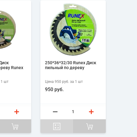
Диск
250*36*32/30 Runex Диск
ереву Runex
пильный по дереву
 1
шт
Цена
950 руб.
за 1
шт
950 руб.