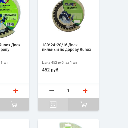
Runex Диск
180*24*20/16 Диск
ереву
пильный по дереву Runex
 1
шт
Цена
452 руб.
за 1
шт
452 руб.