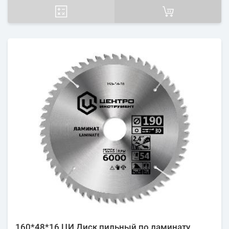
160*48*16 ЦИ Диск пильный по ламинату