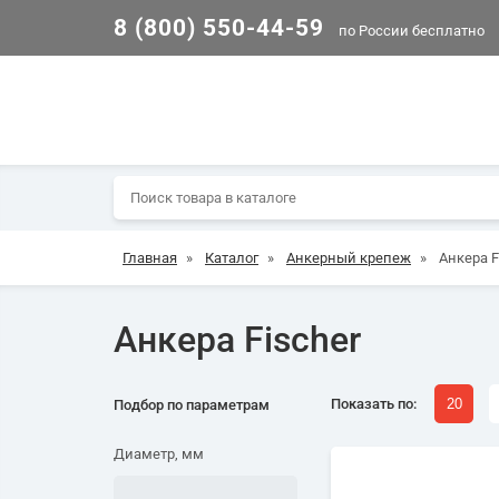
8 (800) 550-44-59
по России бесплатно
Главная
»
Каталог
»
Анкерный крепеж
»
Анкера F
Анкера Fischer
Показать по:
20
Подбор по параметрам
Диаметр, мм