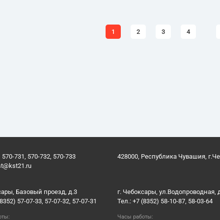
1
2
3
4
 570-731, 570-732, 570-733
428000, Республика Чувашия, г.Ч
st@kst21.ru
сары, Базовый проезд, д.3
г. Чебоксары, ул.Водопроводная, 
(8352) 57-07-33, 57-07-32, 57-07-31
Тел.: +7 (8352) 58-10-87, 58-03-64
оты:
Часы работы: