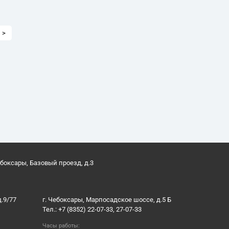
>
ебоксары, Базовый проезд, д.3
д.9/77
г. Чебоксары, Марпосадское шоссе, д.5 Б
Тел.: +7 (8352) 22-07-33, 27-07-33
Часы работы: