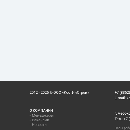
2012 - 2025 © ООО «КостИнСтрой»
+7 (8352)
E-mail:
k
О КОМПАНИИ
г. Чебок
Менеджеры
Тел.: +7 
Вакансии
Новости
Часы раб