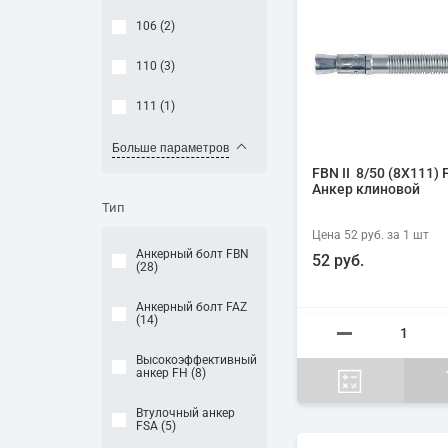
106 (
2
)
110 (
3
)
111 (
1
)
Больше параметров
FBN II 8/50 (8X111) 
Анкер клиновой
Тип
Цена
52 руб.
за 1
шт
Анкерный болт FBN
52 руб.
(
28
)
Анкерный болт FAZ
(
14
)
Высокоэффективный
анкер FH (
8
)
Втулочный анкер
FSA (
5
)