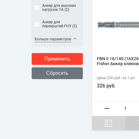
Анкер для высоких
нагрузок TA (
2
)
Анкер для
перекрытий FHY (
2
)
Больше параметров
FBN II 16/140 (16X26
Fisher Анкер клино
Цена
326 руб.
за 1
шт
326 руб.