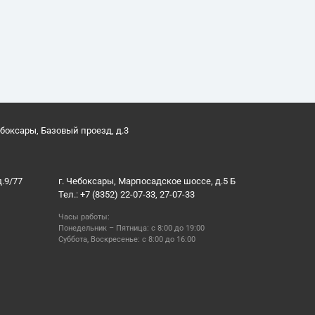
ебоксары, Базовый проезд, д.3
д.9/77
г. Чебоксары, Марпосадское шоссе, д.5 Б
Тел.: +7 (8352) 22-07-33, 27-07-33
Часы работы:
Понедельник – Пятница: с 8:00 до 19:00
Суббота, Воскресенье: с 8:00 до 16:00