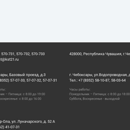
 570-731, 570-732, 570-733
428000, Республика Чувашия, г.Ч
st@kst21.ru
сары, Базовый проезд, д.3
г. Чебоксары, ул.Водопроводная, 
(8352) 57-07-33, 57-07-32, 57-07-31
Тел.: +7 (8352) 58-10-87, 58-03-64
оты:
Часы работы:
ик – Пятница: с 8:00 до 19:00
Понедельник – Пятница: с 8:00 до 18:00
оскресенье: с 8:00 до 16:00
Суббота, Воскресенье - выходной
р-Ола, ул. Луначарского, д. 52 А
62) 41-07-31