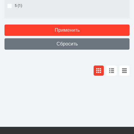
5 (
1
)