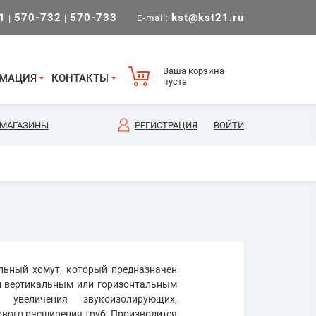
1
570-732
570-733
kst@kst21.ru
|
|
E-mail:
Ваша корзина
МАЦИЯ
КОНТАКТЫ
пуста
МАГАЗИНЫ
РЕГИСТРАЦИЯ
ВОЙТИ
льный хомут, который предназначен
 и вертикальным или горизонтальным
увеличения звукоизолирующих,
ового расширения труб. Производится