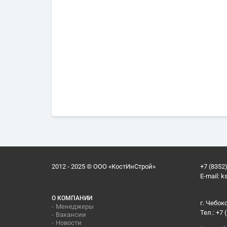
2012 - 2025 © ООО «КостИнСтрой»
+7 (8352)
E-mail:
k
О КОМПАНИИ
г. Чебок
Менеджеры
Тел.: +7 
Вакансии
Новости