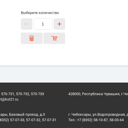
Выберите количество
 570-731, 570-732, 570-733
428000, Республика Чувашия, г.Ч
st@kst21.ru
сары, Базовый проезд, д.3
г. Чебоксары, ул.Водопроводная, 
(8352) 57-07-33, 57-07-32, 57-07-31
Тел.: +7 (8352) 58-10-87, 58-03-64