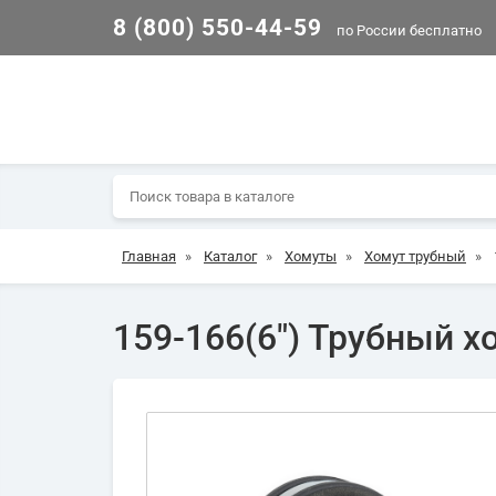
8 (800) 550-44-59
по России бесплатно
Главная
»
Каталог
»
Хомуты
»
Хомут трубный
»
159-166(6") Трубный х