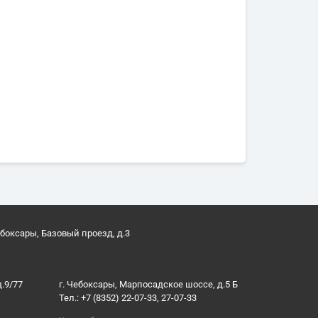
ебоксары, Базовый проезд, д.3
д.9/77
г. Чебоксары, Марпосадское шоссе, д.5 Б
Тел.: +7 (8352) 22-07-33, 27-07-33