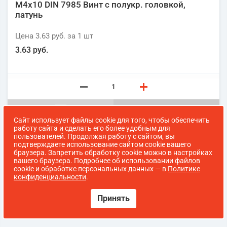
М4х10 DIN 7985 Винт с полукр. головкой,
латунь
Цена
3.63 руб.
за 1
шт
3.63 руб.
Сайт использует файлы cookie для того, чтобы обеспечить
работу сайта и сделать его более удобным для
пользователей. Продолжая работу с сайтом, вы
подтверждаете использование сайтом cookie вашего
браузера. Запретить обработку cookie можно в настройках
вашего браузера. Подробнее об использовании файлов
1
2
3
4
5
>
cookie и обработке персональных данных — в
Политике
конфиденциальности
.
Принять