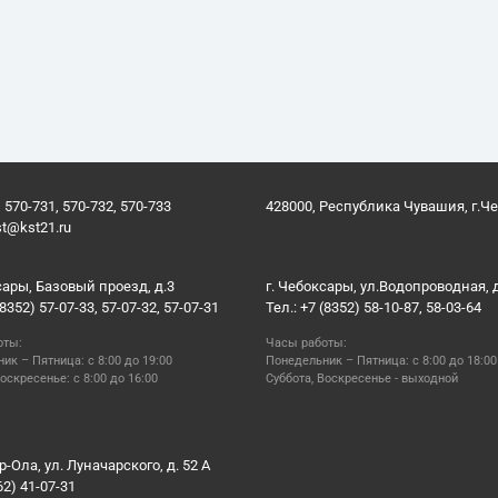
 570-731, 570-732, 570-733
428000, Республика Чувашия, г.Ч
st@kst21.ru
сары, Базовый проезд, д.3
г. Чебоксары, ул.Водопроводная, 
(8352) 57-07-33, 57-07-32, 57-07-31
Тел.: +7 (8352) 58-10-87, 58-03-64
оты:
Часы работы:
ик – Пятница: с 8:00 до 19:00
Понедельник – Пятница: с 8:00 до 18:00
оскресенье: с 8:00 до 16:00
Суббота, Воскресенье - выходной
р-Ола, ул. Луначарского, д. 52 А
62) 41-07-31