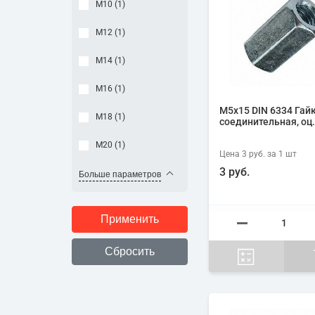
М10 (
1
)
М12 (
1
)
М14 (
1
)
М16 (
1
)
М5х15 DIN 6334 Гай
М18 (
1
)
соединительная, оц.
М20 (
1
)
Цена
3 руб.
за 1
шт
3 руб.
Больше параметров