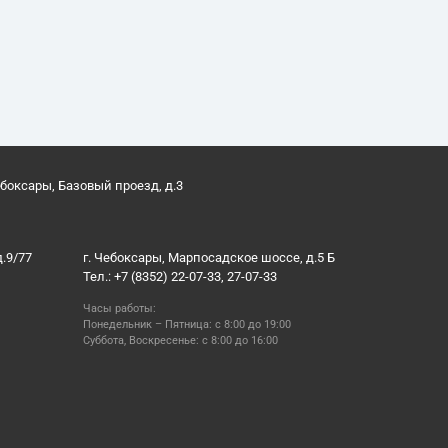
ебоксары, Базовый проезд, д.3
д.9/77
г. Чебоксары, Марпосадское шоссе, д.5 Б
Тел.: +7 (8352) 22-07-33, 27-07-33
Часы работы:
Понедельник – Пятница: с 8:00 до 19:00
Суббота, Воскресенье: с 8:00 до 16:00