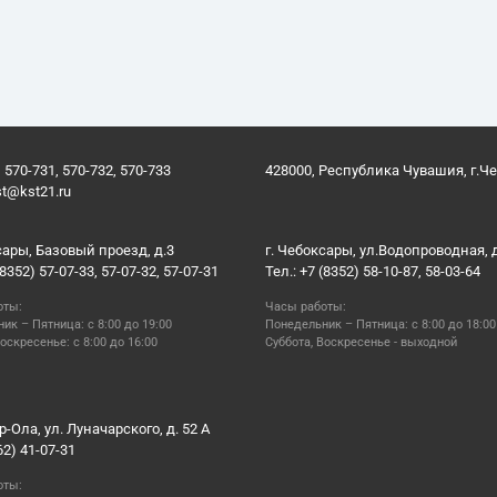
 570-731, 570-732, 570-733
428000, Республика Чувашия, г.Ч
st@kst21.ru
сары, Базовый проезд, д.3
г. Чебоксары, ул.Водопроводная, 
(8352) 57-07-33, 57-07-32, 57-07-31
Тел.: +7 (8352) 58-10-87, 58-03-64
оты:
Часы работы:
ик – Пятница: с 8:00 до 19:00
Понедельник – Пятница: с 8:00 до 18:00
оскресенье: с 8:00 до 16:00
Суббота, Воскресенье - выходной
р-Ола, ул. Луначарского, д. 52 А
62) 41-07-31
оты: