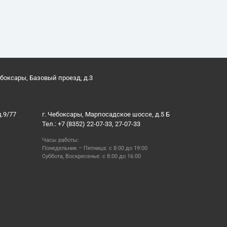
ебоксары, Базовый проезд, д.3
д.9/77
г. Чебоксары, Марпосадское шоссе, д.5 Б
Тел.: +7 (8352) 22-07-33, 27-07-33
Часы работы:
Понедельник – Пятница: с 8:00 до 19:00
Суббота, Воскресенье: с 8:00 до 16:00