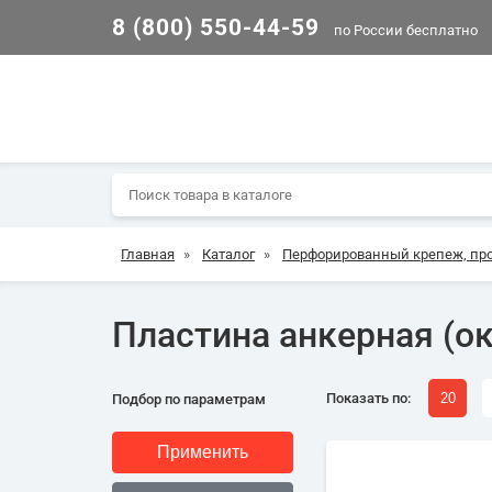
8 (800) 550-44-59
по России бесплатно
Главная
»
Каталог
»
Перфорированный крепеж, пр
Пластина анкерная (о
Показать по:
20
Подбор по параметрам