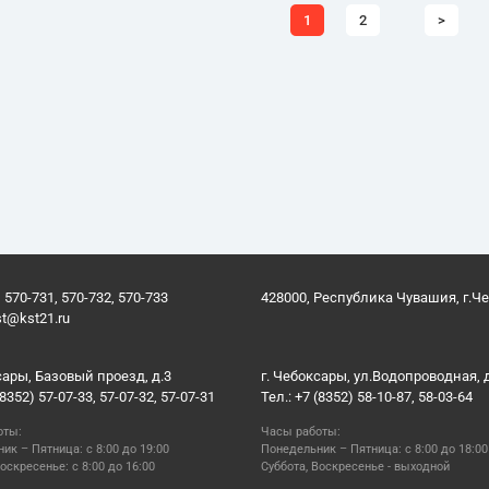
1
2
>
 570-731, 570-732, 570-733
428000, Республика Чувашия, г.Ч
st@kst21.ru
сары, Базовый проезд, д.3
г. Чебоксары, ул.Водопроводная, 
(8352) 57-07-33, 57-07-32, 57-07-31
Тел.: +7 (8352) 58-10-87, 58-03-64
оты:
Часы работы:
ик – Пятница: с 8:00 до 19:00
Понедельник – Пятница: с 8:00 до 18:00
оскресенье: с 8:00 до 16:00
Суббота, Воскресенье - выходной