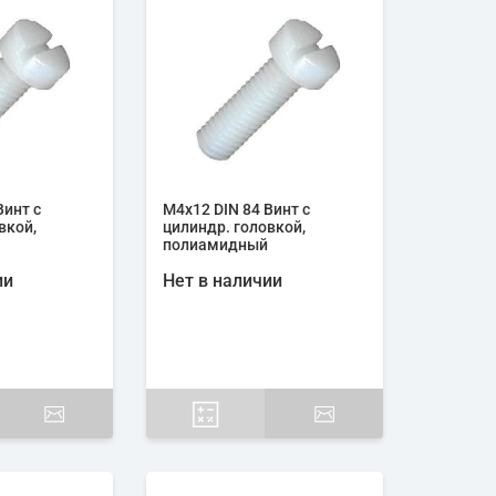
Винт с
М4х12 DIN 84 Винт с
вкой,
цилиндр. головкой,
полиамидный
ии
Нет в наличии