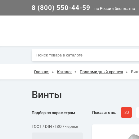
8 (800) 550-44-59
по России бесплатно
Главная
»
Каталог
»
Полиамидный крепеж
»
Вин
Винты
Показать по:
20
Подбор по параметрам
ГОСТ / DIN / ISO / чертеж