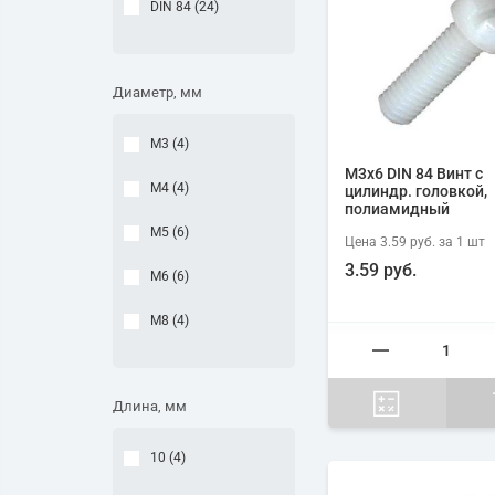
DIN 84 (
24
)
Диаметр, мм
М3 (
4
)
М3х6 DIN 84 Винт с
М4 (
4
)
цилиндр. головкой,
полиамидный
М5 (
6
)
Цена
3.59 руб.
за 1
шт
3.59 руб.
М6 (
6
)
М8 (
4
)
Длина, мм
10 (
4
)