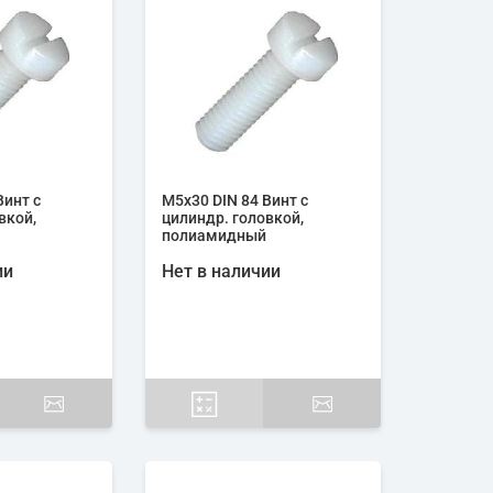
Винт с
М5х30 DIN 84 Винт с
вкой,
цилиндр. головкой,
полиамидный
ии
Нет в наличии