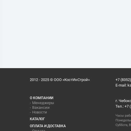
2012 - 2025 © ООО «КостИнСтрой»
+7 (8352)
E-mail:
k
О КОМПАНИИ
г. Чебок
Менеджеры
Тел.: +7 
Вакансии
Новости
Часы раб
КАТАЛОГ
Понедельн
Суббота, В
ОПЛАТА И ДОСТАВКА
Оплата