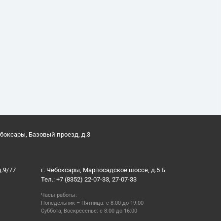
ебоксары, Базовый проезд, д.3
д.9/77
г. Чебоксары, Марпосадское шоссе, д.5 Б
Тел.: +7 (8352) 22-07-33, 27-07-33
Часы работы:
Понедельник – Пятница: с 8:00 до 19:00
Суббота, Воскресенье: с 8:00 до 16:00