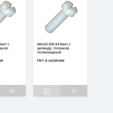
Винт с
М6х30 DIN 84 Винт с
вкой,
цилиндр. головкой,
полиамидный
ии
Нет в наличии